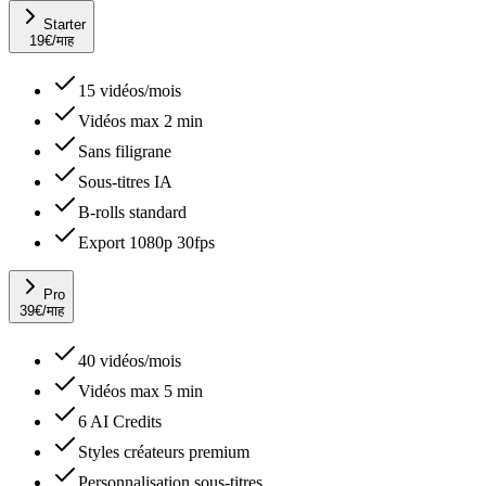
Starter
19
€
/माह
15 vidéos/mois
Vidéos max 2 min
Sans filigrane
Sous-titres IA
B-rolls standard
Export 1080p 30fps
Pro
39
€
/माह
40 vidéos/mois
Vidéos max 5 min
6 AI Credits
Styles créateurs premium
Personnalisation sous-titres