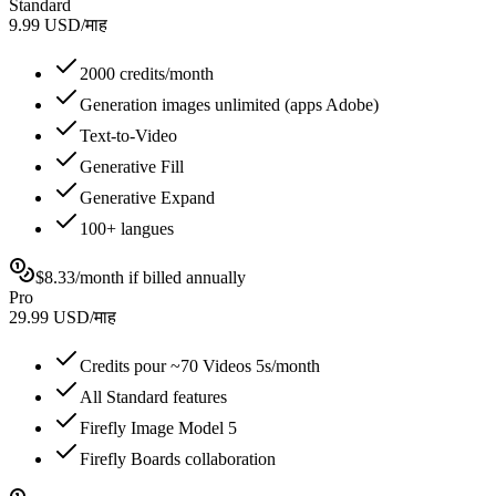
Standard
9.99
USD
/
माह
2000 credits/month
Generation images unlimited (apps Adobe)
Text-to-Video
Generative Fill
Generative Expand
100+ langues
$8.33/month if billed annually
Pro
29.99
USD
/
माह
Credits pour ~70 Videos 5s/month
All Standard features
Firefly Image Model 5
Firefly Boards collaboration