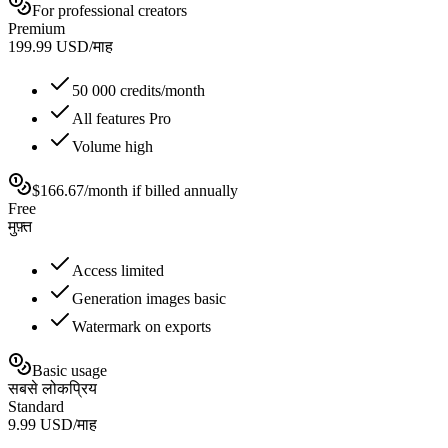
For professional creators
Premium
199.99
USD
/
माह
50 000 credits/month
All features Pro
Volume high
$166.67/month if billed annually
Free
मुफ़्त
Access limited
Generation images basic
Watermark on exports
Basic usage
सबसे लोकप्रिय
Standard
9.99
USD
/
माह