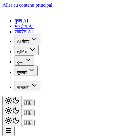
Aller au contenu principal
मुफ़्त AI
भारतीय AI
सॉवरेन AI
AI सेवाएं
श्रेणियां
टूल्स
तुलनाएं
जानकारी
🇮🇳
🇮🇳
🇮🇳