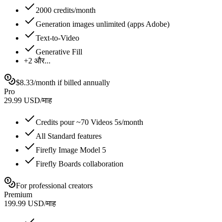
2000 credits/month
Generation images unlimited (apps Adobe)
Text-to-Video
Generative Fill
+2 और...
$8.33/month if billed annually
Pro
29.99
USD
/
माह
Credits pour ~70 Videos 5s/month
All Standard features
Firefly Image Model 5
Firefly Boards collaboration
For professional creators
Premium
199.99
USD
/
माह