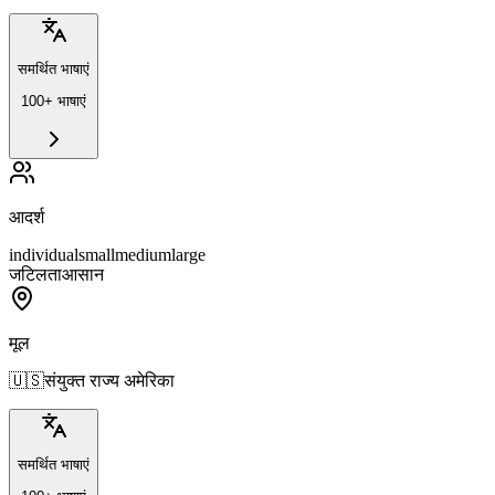
समर्थित भाषाएं
100+ भाषाएं
आदर्श
individual
small
medium
large
जटिलता
आसान
मूल
🇺🇸
संयुक्त राज्य अमेरिका
समर्थित भाषाएं