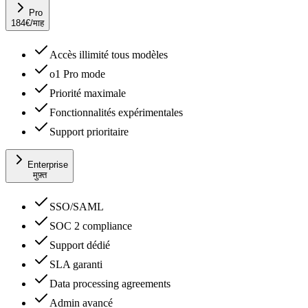
Pro
184
€
/माह
Accès illimité tous modèles
o1 Pro mode
Priorité maximale
Fonctionnalités expérimentales
Support prioritaire
Enterprise
मुफ़्त
SSO/SAML
SOC 2 compliance
Support dédié
SLA garanti
Data processing agreements
Admin avancé