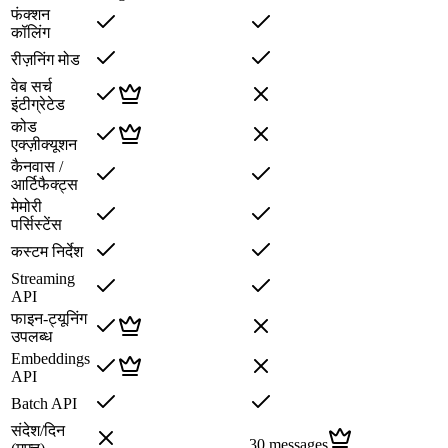
फंक्शन
कॉलिंग
रीज़निंग मोड
वेब सर्च
इंटीग्रेटेड
कोड
एक्ज़ीक्यूशन
कैनवास /
आर्टिफैक्ट्स
मेमोरी
पर्सिस्टेंस
कस्टम निर्देश
Streaming
API
फाइन-ट्यूनिंग
उपलब्ध
Embeddings
API
Batch API
संदेश/दिन
30 messages