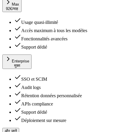
Max
92
€
/माह
Usage quasi-illimité
Accès maximum à tous les modèles
Fonctionnalités avancées
Support dédié
Enterprise
मुफ़्त
SSO et SCIM
Audit logs
Rétention données personnalisée
APIs compliance
Support dédié
Déploiement sur mesure
और जानें