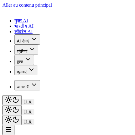
Aller au contenu principal
मुफ़्त AI
भारतीय AI
सॉवरेन AI
AI सेवाएं
श्रेणियां
टूल्स
तुलनाएं
जानकारी
🇮🇳
🇮🇳
🇮🇳