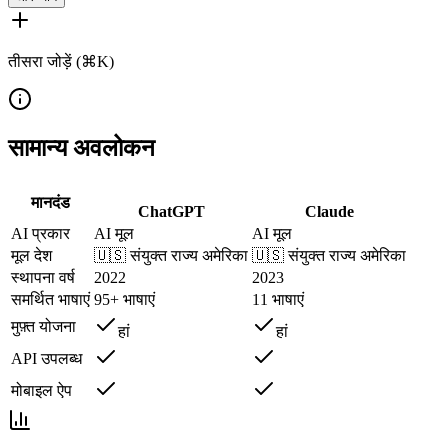
तीसरा जोड़ें (⌘K)
सामान्य अवलोकन
मानदंड
ChatGPT
Claude
AI प्रकार
AI मूल
AI मूल
मूल देश
🇺🇸
संयुक्त राज्य अमेरिका
🇺🇸
संयुक्त राज्य अमेरिका
स्थापना वर्ष
2022
2023
समर्थित भाषाएं
95+ भाषाएं
11 भाषाएं
मुफ़्त योजना
हां
हां
API उपलब्ध
मोबाइल ऐप