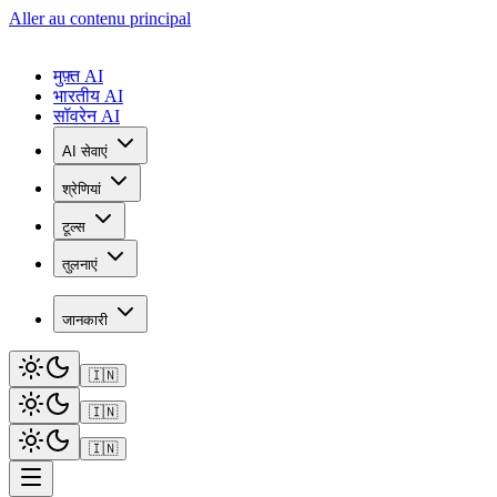
Aller au contenu principal
मुफ़्त AI
भारतीय AI
सॉवरेन AI
AI सेवाएं
श्रेणियां
टूल्स
तुलनाएं
जानकारी
🇮🇳
🇮🇳
🇮🇳