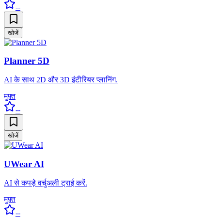
--
खोजें
Planner 5D
AI के साथ 2D और 3D इंटीरियर प्लानिंग.
मुफ़्त
--
खोजें
UWear AI
AI से कपड़े वर्चुअली ट्राई करें.
मुफ़्त
--