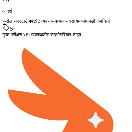
आदर्श
फ्रीलांसर
स्टार्टअप
छोटे व्यवसाय
मध्यम व्यवसाय
मध्यम-बड़ी कंपनियां
टैग
मुफ़्त परीक्षण
API उपलब्ध
टीम सहयोग
रियल-टाइम