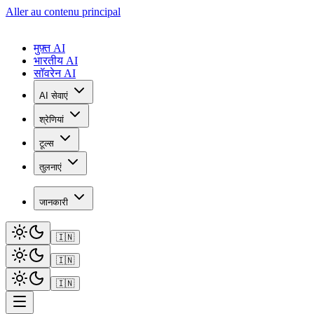
Aller au contenu principal
मुफ़्त AI
भारतीय AI
सॉवरेन AI
AI सेवाएं
श्रेणियां
टूल्स
तुलनाएं
जानकारी
🇮🇳
🇮🇳
🇮🇳