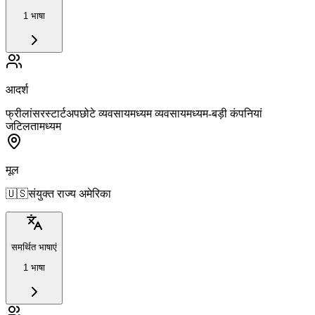
1 भाषा
आदर्श
फ्रीलांसर
स्टार्टअप
छोटे व्यवसाय
मध्यम व्यवसाय
मध्यम-बड़ी कंपनियां
जटिलता
मध्यम
मूल
🇺🇸
संयुक्त राज्य अमेरिका
समर्थित भाषाएं
1 भाषा