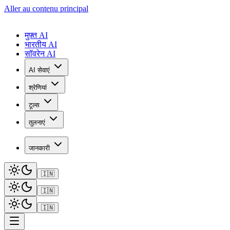
Aller au contenu principal
मुफ़्त AI
भारतीय AI
सॉवरेन AI
AI सेवाएं
श्रेणियां
टूल्स
तुलनाएं
जानकारी
🇮🇳
🇮🇳
🇮🇳