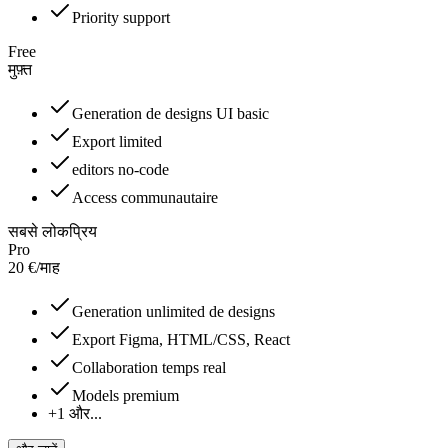
Priority support
Free
मुफ़्त
Generation de designs UI basic
Export limited
editors no-code
Access communautaire
सबसे लोकप्रिय
Pro
20
€
/
माह
Generation unlimited de designs
Export Figma, HTML/CSS, React
Collaboration temps real
Models premium
+1 और...