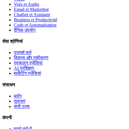
Voix et Audio
Email et Marketing
Chatbot et Assistant
Business et Productivité
Code et Automatisation
दैनिक उपयोग
सेवा श्रेणियां
परामर्श फर्म
विकास और एकीकरण
स्वचालन एजेंसियां
AI प्रशिक्षण
मार्केटिंग एजेंसियां
संसाधन
ब्लॉग
तुलनाएं
सभी टूल्स
कंपनी
हमारे बारे में