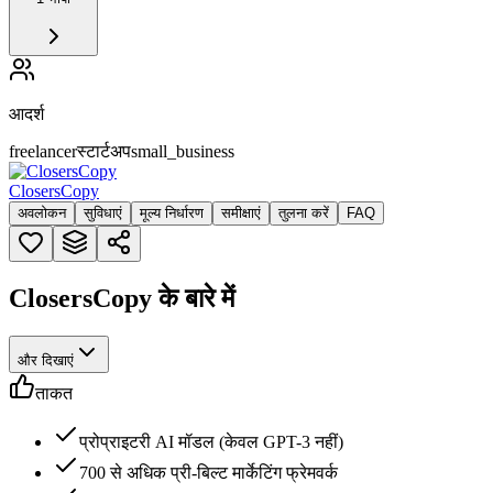
आदर्श
freelancer
स्टार्टअप
small_business
ClosersCopy
अवलोकन
सुविधाएं
मूल्य निर्धारण
समीक्षाएं
तुलना करें
FAQ
ClosersCopy के बारे में
और दिखाएं
ताकत
प्रोप्राइटरी AI मॉडल (केवल GPT-3 नहीं)
700 से अधिक प्री-बिल्ट मार्केटिंग फ्रेमवर्क