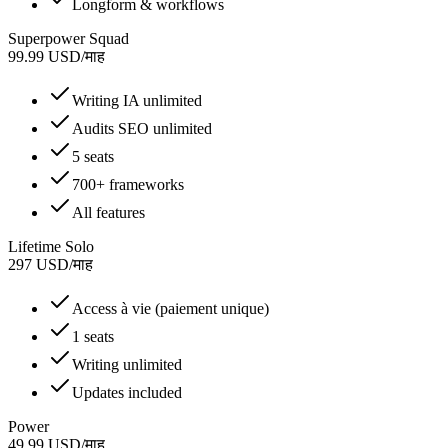
Longform & workflows
Superpower Squad
99.99
USD
/
माह
Writing IA unlimited
Audits SEO unlimited
5 seats
700+ frameworks
All features
Lifetime Solo
297
USD
/
माह
Access à vie (paiement unique)
1 seats
Writing unlimited
Updates included
Power
49.99
USD
/
माह