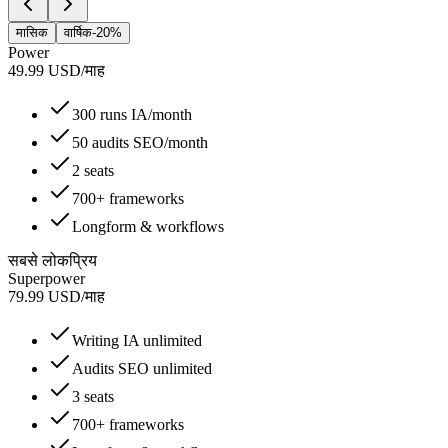
मासिक
वार्षिक
-20%
Power
49.99
USD
/
माह
300 runs IA/month
50 audits SEO/month
2 seats
700+ frameworks
Longform & workflows
सबसे लोकप्रिय
Superpower
79.99
USD
/
माह
Writing IA unlimited
Audits SEO unlimited
3 seats
700+ frameworks