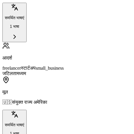
समर्थित भाषाएं
1 भाषा
आदर्श
freelancer
स्टार्टअप
small_business
जटिलता
मध्यम
मूल
🇺🇸
संयुक्त राज्य अमेरिका
समर्थित भाषाएं
1 भाषा