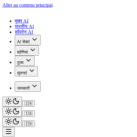
Aller au contenu principal
मुफ़्त AI
भारतीय AI
सॉवरेन AI
AI सेवाएं
श्रेणियां
टूल्स
तुलनाएं
जानकारी
🇮🇳
🇮🇳
🇮🇳