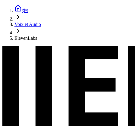
होम
Voix et Audio
ElevenLabs