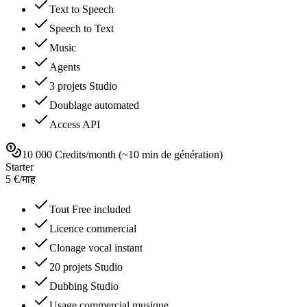
Text to Speech
Speech to Text
Music
Agents
3 projets Studio
Doublage automated
Access API
10 000 Credits/month (~10 min de génération)
Starter
5
€
/
माह
Tout Free included
Licence commercial
Clonage vocal instant
20 projets Studio
Dubbing Studio
Usage commercial musique