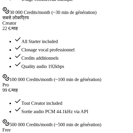
30 000 Credits/month (~30 min de génération)
सबसे लोकप्रिय
Creator
22
€
/
माह
All Starter included
Clonage vocal professionnel
Credits additionnels
Quality audio 192kbps
100 000 Credits/month (~100 min de génération)
Pro
99
€
/
माह
Tout Creator included
Sortie audio PCM 44.1kHz via API
500 000 Credits/month (~500 min de génération)
Free