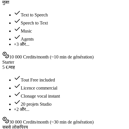
मुफ़्त
Text to Speech
Speech to Text
Music
Agents
+3 और...
10 000 Credits/month (~10 min de génération)
Starter
5
€
/
माह
Tout Free included
Licence commercial
Clonage vocal instant
20 projets Studio
+2 और...
30 000 Credits/month (~30 min de génération)
सबसे लोकप्रिय