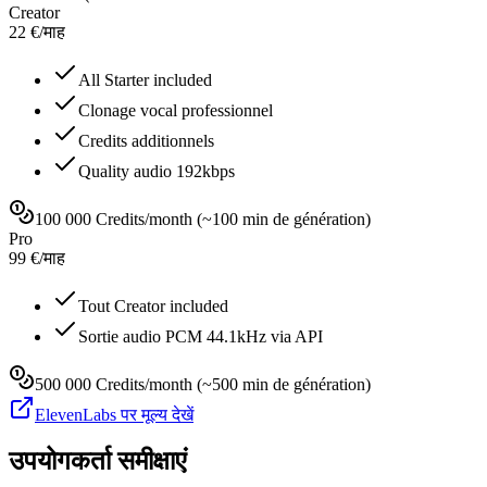
Creator
22
€
/
माह
All Starter included
Clonage vocal professionnel
Credits additionnels
Quality audio 192kbps
100 000 Credits/month (~100 min de génération)
Pro
99
€
/
माह
Tout Creator included
Sortie audio PCM 44.1kHz via API
500 000 Credits/month (~500 min de génération)
ElevenLabs पर मूल्य देखें
उपयोगकर्ता समीक्षाएं