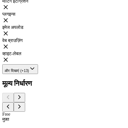
मीटिंग इंटीग्रेशन
प्लगइन्स
इमेज अपलोड
वेब ब्राउज़िंग
व्हाइट-लेबल
और दिखाएं (+13)
मूल्य निर्धारण
Free
मुफ़्त