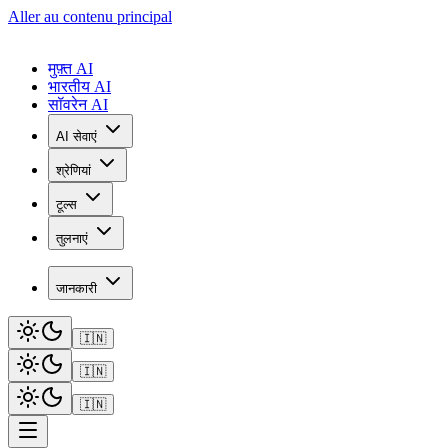
Aller au contenu principal
मुफ़्त AI
भारतीय AI
सॉवरेन AI
AI सेवाएं
श्रेणियां
टूल्स
तुलनाएं
जानकारी
🇮🇳
🇮🇳
🇮🇳