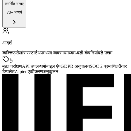
समर्थित भाषाएं
70+ भाषाएं
आदर्श
व्यक्ति
फ्रीलांसर
स्टार्टअप
मध्यम व्यवसाय
मध्यम-बड़ी कंपनियां
बड़े उद्यम
टैग
मुफ़्त परीक्षण
API उपलब्ध
मोबाइल ऐप
GDPR अनुपालन
SOC 2 प्रमाणित
तैयार
टेम्पलेट
Zapier एकीकरण
अनुकूलन