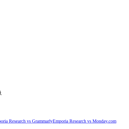
म.
oria Research vs Grammarly
Emporia Research vs Monday.com