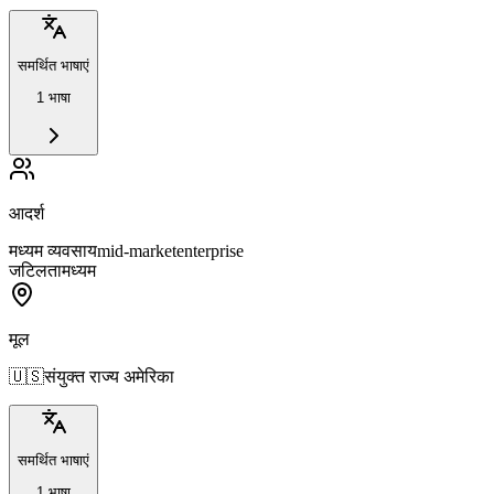
समर्थित भाषाएं
1 भाषा
आदर्श
मध्यम व्यवसाय
mid-market
enterprise
जटिलता
मध्यम
मूल
🇺🇸
संयुक्त राज्य अमेरिका
समर्थित भाषाएं
1 भाषा