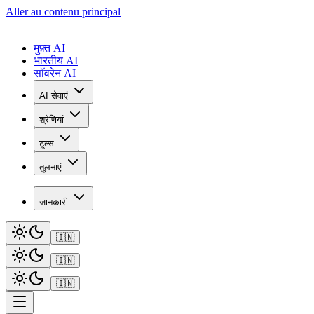
Aller au contenu principal
मुफ़्त AI
भारतीय AI
सॉवरेन AI
AI सेवाएं
श्रेणियां
टूल्स
तुलनाएं
जानकारी
🇮🇳
🇮🇳
🇮🇳