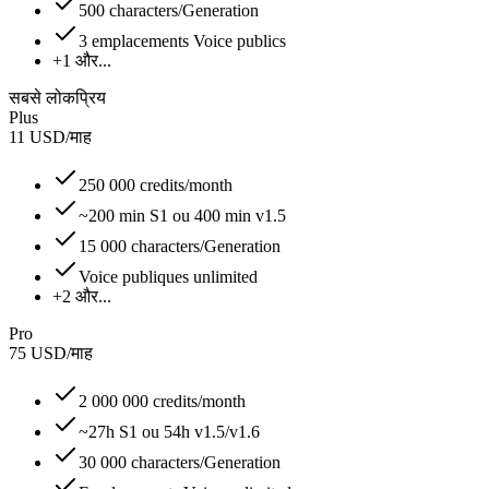
500 characters/Generation
3 emplacements Voice publics
+1 और...
सबसे लोकप्रिय
Plus
11
USD
/
माह
250 000 credits/month
~200 min S1 ou 400 min v1.5
15 000 characters/Generation
Voice publiques unlimited
+2 और...
Pro
75
USD
/
माह
2 000 000 credits/month
~27h S1 ou 54h v1.5/v1.6
30 000 characters/Generation