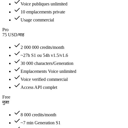
Voice publiques unlimited
10 emplacements private
Usage commercial
Pro
75
USD
/
माह
2 000 000 credits/month
~27h S1 ou 54h v1.5/v1.6
30 000 characters/Generation
Emplacements Voice unlimited
Voice verified commercial
Access API complet
Free
मुफ़्त
8 000 credits/month
~7 min Generation S1