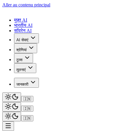
Aller au contenu principal
मुफ़्त AI
भारतीय AI
सॉवरेन AI
AI सेवाएं
श्रेणियां
टूल्स
तुलनाएं
जानकारी
🇮🇳
🇮🇳
🇮🇳