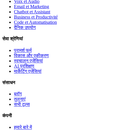
Voix et Audio
Email et Marketing
Chatbot et Assistant
Business et Productivité
Code et Automatisation
दैनिक उपयोग
सेवा श्रेणियां
परामर्श फर्म
विकास और एकीकरण
स्वचालन एजेंसियां
AI प्रशिक्षण
मार्केटिंग एजेंसियां
संसाधन
ब्लॉग
तुलनाएं
सभी टूल्स
कंपनी
हमारे बारे में