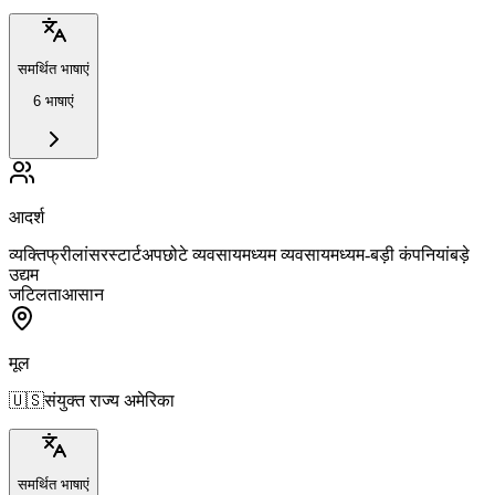
समर्थित भाषाएं
6 भाषाएं
आदर्श
व्यक्ति
फ्रीलांसर
स्टार्टअप
छोटे व्यवसाय
मध्यम व्यवसाय
मध्यम-बड़ी कंपनियां
बड़े
उद्यम
जटिलता
आसान
मूल
🇺🇸
संयुक्त राज्य अमेरिका
समर्थित भाषाएं