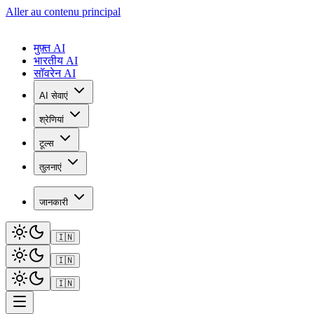
Aller au contenu principal
मुफ़्त AI
भारतीय AI
सॉवरेन AI
AI सेवाएं
श्रेणियां
टूल्स
तुलनाएं
जानकारी
🇮🇳
🇮🇳
🇮🇳