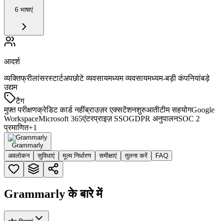
6 भाषाएं
आदर्श
व्यक्ति
फ्रीलांसर
स्टार्टअप
छोटे व्यवसाय
मध्यम व्यवसाय
मध्यम-बड़ी कंपनियां
बड़े
उद्यम
टैग
मुफ़्त परीक्षण
क्रेडिट कार्ड नहीं
ब्राउज़र एक्सटेंशन
शुरुआती
टीम सहयोग
Google
Workspace
Microsoft 365
एंटरप्राइज़ SSO
GDPR अनुपालन
SOC 2
प्रमाणित
+
1
Grammarly
अवलोकन
सुविधाएं
मूल्य निर्धारण
समीक्षाएं
तुलना करें
FAQ
Grammarly के बारे में