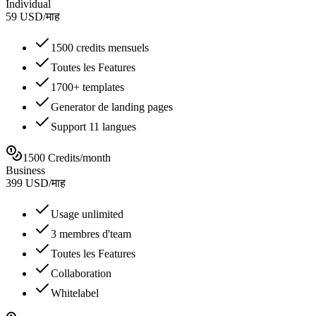
Individual
59
USD
/
माह
1500 credits mensuels
Toutes les Features
1700+ templates
Generator de landing pages
Support 11 langues
1500 Credits/month
Business
399
USD
/
माह
Usage unlimited
3 membres d'team
Toutes les Features
Collaboration
Whitelabel