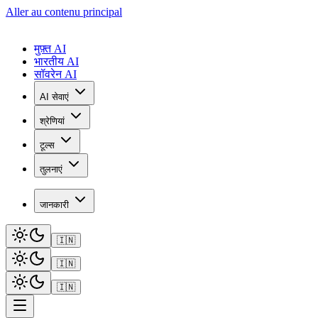
Aller au contenu principal
मुफ़्त AI
भारतीय AI
सॉवरेन AI
AI सेवाएं
श्रेणियां
टूल्स
तुलनाएं
जानकारी
🇮🇳
🇮🇳
🇮🇳