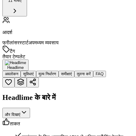
11 भाषाएं
आदर्श
फ्रीलांसर
स्टार्टअप
मध्यम व्यवसाय
टैग
तैयार टेम्पलेट
Headlime
अवलोकन
सुविधाएं
मूल्य निर्धारण
समीक्षाएं
तुलना करें
FAQ
Headlime के बारे में
और दिखाएं
ताकत