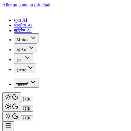
Aller au contenu principal
मुफ़्त AI
भारतीय AI
सॉवरेन AI
AI सेवाएं
श्रेणियां
टूल्स
तुलनाएं
जानकारी
🇮🇳
🇮🇳
🇮🇳