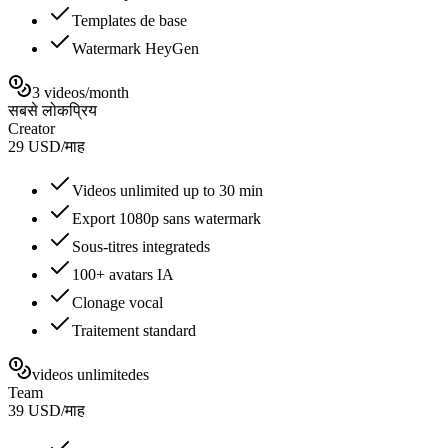
Templates de base
Watermark HeyGen
3 videos/month
सबसे लोकप्रिय
Creator
29
USD
/
माह
Videos unlimited up to 30 min
Export 1080p sans watermark
Sous-titres integrateds
100+ avatars IA
Clonage vocal
Traitement standard
videos unlimitedes
Team
39
USD
/
माह