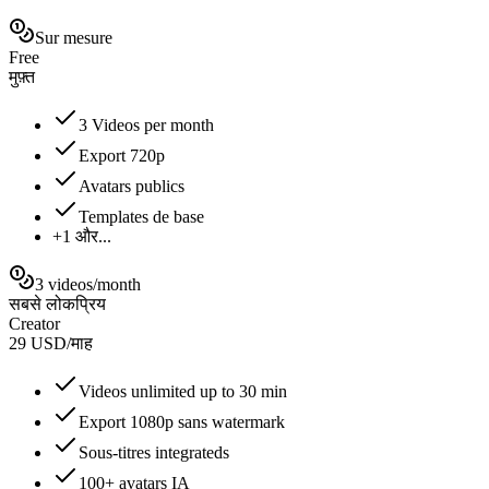
Sur mesure
Free
मुफ़्त
3 Videos per month
Export 720p
Avatars publics
Templates de base
+1 और...
3 videos/month
सबसे लोकप्रिय
Creator
29
USD
/
माह
Videos unlimited up to 30 min
Export 1080p sans watermark
Sous-titres integrateds
100+ avatars IA