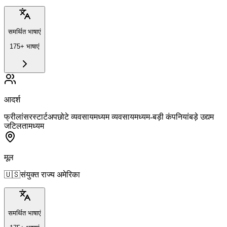
समर्थित भाषाएं
175+ भाषाएं
आदर्श
फ्रीलांसर
स्टार्टअप
छोटे व्यवसाय
मध्यम व्यवसाय
मध्यम-बड़ी कंपनियां
बड़े उद्यम
जटिलता
मध्यम
मूल
🇺🇸
संयुक्त राज्य अमेरिका
समर्थित भाषाएं