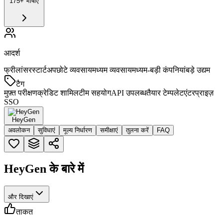
175+ भाषाएं
आदर्श
फ्रीलांसर
स्टार्टअप
छोटे व्यवसाय
मध्यम व्यवसाय
मध्यम-बड़ी कंपनियां
बड़े उद्यम
टैग
मुफ़्त परीक्षण
क्रेडिट शामिल
टीम सहयोग
API उपलब्ध
तैयार टेम्पलेट
एंटरप्राइज़
SSO
HeyGen
अवलोकन
सुविधाएं
मूल्य निर्धारण
समीक्षाएं
तुलना करें
FAQ
HeyGen के बारे में
और दिखाएं
ताकत