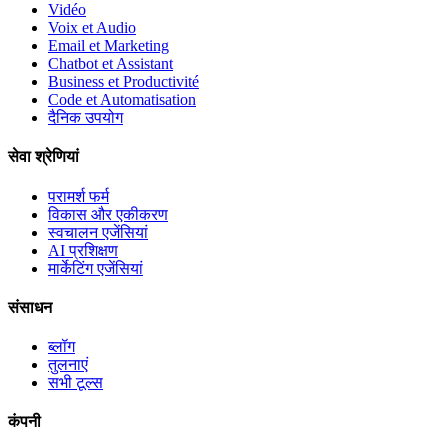
Vidéo
Voix et Audio
Email et Marketing
Chatbot et Assistant
Business et Productivité
Code et Automatisation
दैनिक उपयोग
सेवा श्रेणियां
परामर्श फर्म
विकास और एकीकरण
स्वचालन एजेंसियां
AI प्रशिक्षण
मार्केटिंग एजेंसियां
संसाधन
ब्लॉग
तुलनाएं
सभी टूल्स
कंपनी