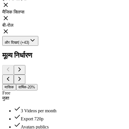
मैजिक क्लिप्स
बी-रोल
और दिखाएं (+43)
मूल्य निर्धारण
मासिक
वार्षिक
-20%
Free
मुफ़्त
3 Videos per month
Export 720p
Avatars publics