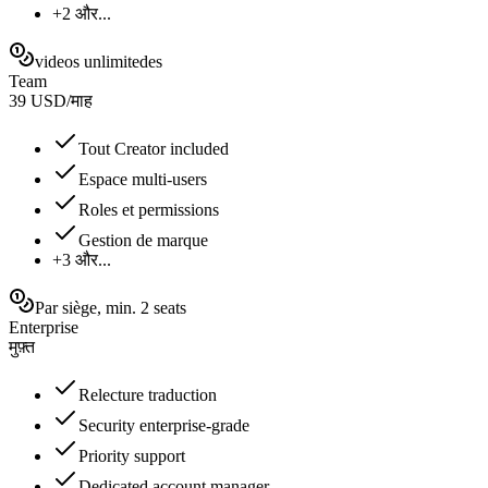
+2 और...
videos unlimitedes
Team
39
USD
/
माह
Tout Creator included
Espace multi-users
Roles et permissions
Gestion de marque
+3 और...
Par siège, min. 2 seats
Enterprise
मुफ़्त
Relecture traduction
Security enterprise-grade
Priority support
Dedicated account manager