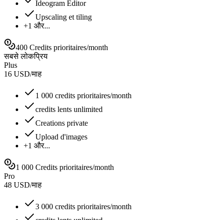
Ideogram Editor
Upscaling et tiling
+1 और...
400 Credits prioritaires/month
सबसे लोकप्रिय
Plus
16
USD
/
माह
1 000 credits prioritaires/month
credits lents unlimited
Creations private
Upload d'images
+1 और...
1 000 Credits prioritaires/month
Pro
48
USD
/
माह
3 000 credits prioritaires/month