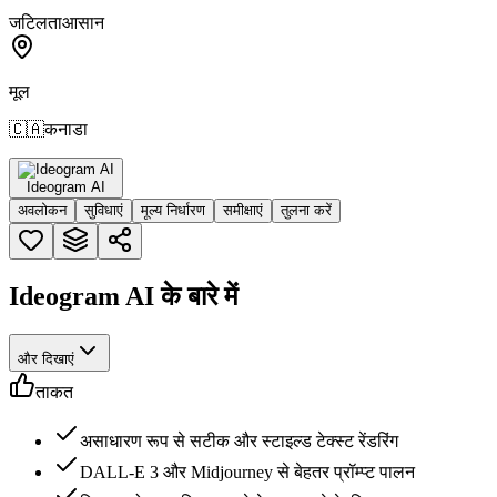
जटिलता
आसान
मूल
🇨🇦
कनाडा
Ideogram AI
अवलोकन
सुविधाएं
मूल्य निर्धारण
समीक्षाएं
तुलना करें
Ideogram AI के बारे में
और दिखाएं
ताकत
असाधारण रूप से सटीक और स्टाइल्ड टेक्स्ट रेंडरिंग
DALL-E 3 और Midjourney से बेहतर प्रॉम्प्ट पालन