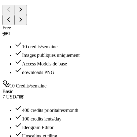
Free
मुफ़्त
10 credits/semaine
Images publiques uniquement
Access Models de base
downloads PNG
10 Credits/semaine
Basic
7
USD
/
माह
400 credits prioritaires/month
100 credits lents/day
Ideogram Editor
Upscaling et tiling