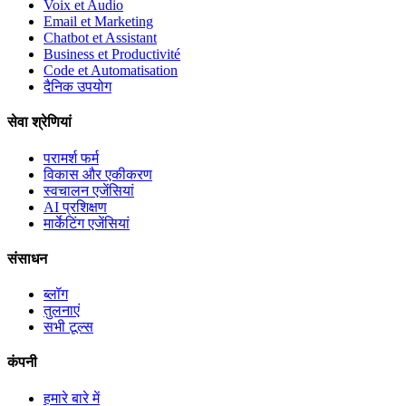
Voix et Audio
Email et Marketing
Chatbot et Assistant
Business et Productivité
Code et Automatisation
दैनिक उपयोग
सेवा श्रेणियां
परामर्श फर्म
विकास और एकीकरण
स्वचालन एजेंसियां
AI प्रशिक्षण
मार्केटिंग एजेंसियां
संसाधन
ब्लॉग
तुलनाएं
सभी टूल्स
कंपनी
हमारे बारे में