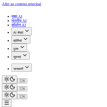
Aller au contenu principal
मुफ़्त AI
भारतीय AI
सॉवरेन AI
AI सेवाएं
श्रेणियां
टूल्स
तुलनाएं
जानकारी
🇮🇳
🇮🇳
🇮🇳