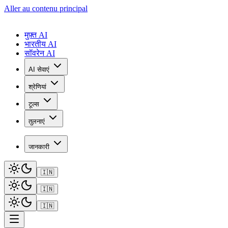
Aller au contenu principal
मुफ़्त AI
भारतीय AI
सॉवरेन AI
AI सेवाएं
श्रेणियां
टूल्स
तुलनाएं
जानकारी
🇮🇳
🇮🇳
🇮🇳