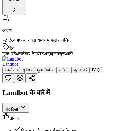
आदर्श
स्टार्टअप
मध्यम व्यवसाय
मध्यम-बड़ी कंपनियां
टैग
मुफ़्त परीक्षण
तैयार टेम्पलेट
अनुकूलन
शुरुआती
Landbot
अवलोकन
सुविधाएं
मूल्य निर्धारण
समीक्षाएं
तुलना करें
FAQ
Landbot के बारे में
और दिखाएं
ताकत
विज़ुअल और सहज चैटबॉट बिल्डर