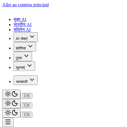
Aller au contenu principal
मुफ़्त AI
भारतीय AI
सॉवरेन AI
AI सेवाएं
श्रेणियां
टूल्स
तुलनाएं
जानकारी
🇮🇳
🇮🇳
🇮🇳