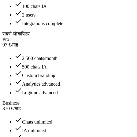
100 chats IA
2 users
Integrations complete
सबसे लोकप्रिय
Pro
97
€
/
माह
2 500 chats/month
500 chats IA
Custom branding
Analytics advanced
Logique advanced
Business
370
€
/
माह
Chats unlimited
IA unlimited