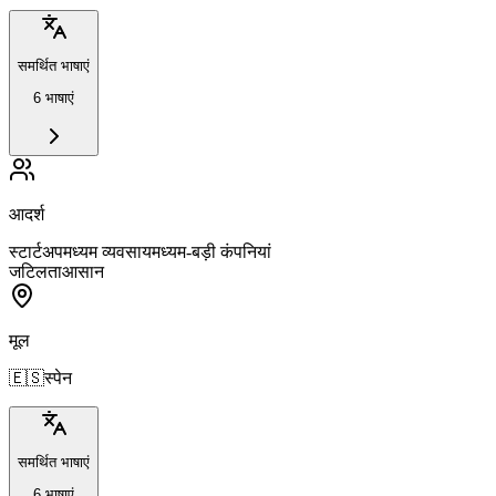
समर्थित भाषाएं
6 भाषाएं
आदर्श
स्टार्टअप
मध्यम व्यवसाय
मध्यम-बड़ी कंपनियां
जटिलता
आसान
मूल
🇪🇸
स्पेन
समर्थित भाषाएं
6 भाषाएं