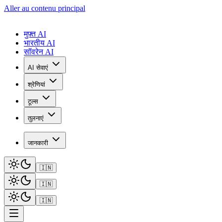
Aller au contenu principal
मुफ़्त AI
भारतीय AI
सॉवरेन AI
AI सेवाएं
श्रेणियां
टूल्स
तुलनाएं
जानकारी
🇮🇳
🇮🇳
🇮🇳