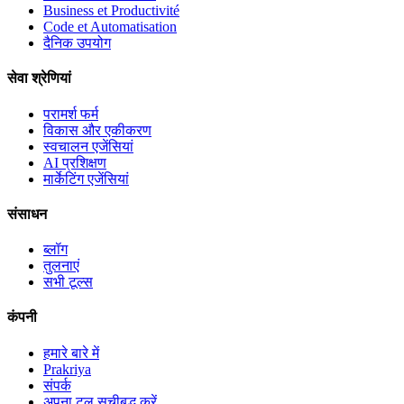
Business et Productivité
Code et Automatisation
दैनिक उपयोग
सेवा श्रेणियां
परामर्श फर्म
विकास और एकीकरण
स्वचालन एजेंसियां
AI प्रशिक्षण
मार्केटिंग एजेंसियां
संसाधन
ब्लॉग
तुलनाएं
सभी टूल्स
कंपनी
हमारे बारे में
Prakriya
संपर्क
अपना टूल सूचीबद्ध करें