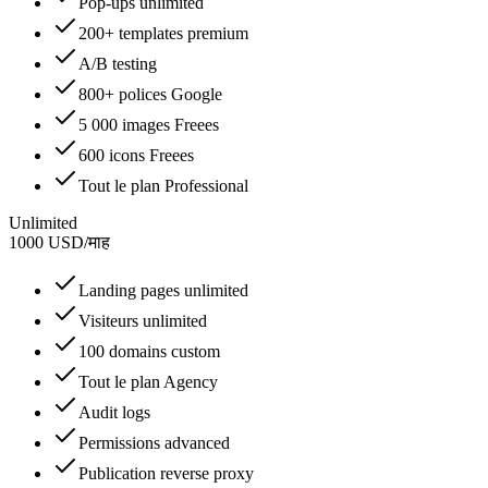
Pop-ups unlimited
200+ templates premium
A/B testing
800+ polices Google
5 000 images Freees
600 icons Freees
Tout le plan Professional
Unlimited
1000
USD
/
माह
Landing pages unlimited
Visiteurs unlimited
100 domains custom
Tout le plan Agency
Audit logs
Permissions advanced
Publication reverse proxy