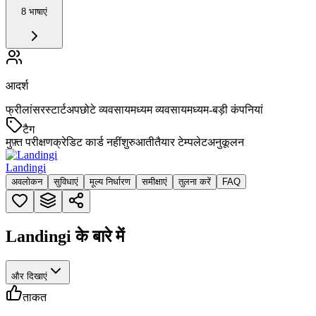
8 भाषाएं
आदर्श
फ्रीलांसर
स्टार्टअप
छोटे व्यवसाय
मध्यम व्यवसाय
मध्यम-बड़ी कंपनियां
टैग
मुफ़्त परीक्षण
क्रेडिट कार्ड नहीं
शुरुआती
तैयार टेम्पलेट
अनुकूलन
Landingi
अवलोकन
सुविधाएं
मूल्य निर्धारण
समीक्षाएं
तुलना करें
FAQ
Landingi के बारे में
और दिखाएं
ताकत