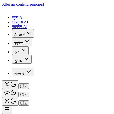
Aller au contenu principal
मुफ़्त AI
भारतीय AI
सॉवरेन AI
AI सेवाएं
श्रेणियां
टूल्स
तुलनाएं
जानकारी
🇮🇳
🇮🇳
🇮🇳