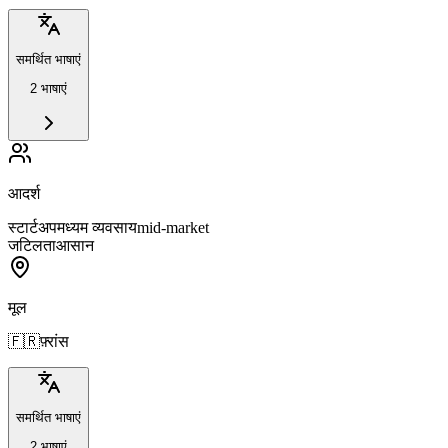
समर्थित भाषाएं
2 भाषाएं
आदर्श
स्टार्टअप
मध्यम व्यवसाय
mid-market
जटिलता
आसान
मूल
🇫🇷
फ़्रांस
समर्थित भाषाएं
2 भाषाएं