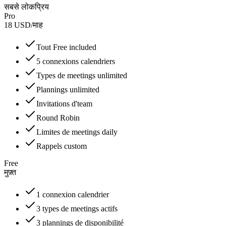
सबसे लोकप्रिय
Pro
18
USD
/
माह
Tout Free included
5 connexions calendriers
Types de meetings unlimited
Plannings unlimited
Invitations d'team
Round Robin
Limites de meetings daily
Rappels custom
Free
मुफ़्त
1 connexion calendrier
3 types de meetings actifs
3 plannings de disponibilité