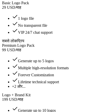
Basic Logo Pack
29
USD
/
माह
1 logo file
No transparent file
VIP 24/7 chat support
सबसे लोकप्रिय
Premium Logo Pack
99
USD
/
माह
Generate up to 5 logos
Multiple high-resolution formats
Forever Customization
Lifetime technical support
+2 और...
Logo + Brand Kit
199
USD
/
माह
Generate up to 10 logos