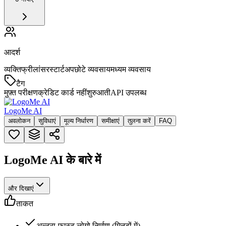
आदर्श
व्यक्ति
फ्रीलांसर
स्टार्टअप
छोटे व्यवसाय
मध्यम व्यवसाय
टैग
मुफ़्त परीक्षण
क्रेडिट कार्ड नहीं
शुरुआती
API उपलब्ध
LogoMe AI
अवलोकन
सुविधाएं
मूल्य निर्धारण
समीक्षाएं
तुलना करें
FAQ
LogoMe AI के बारे में
और दिखाएं
ताकत
अल्ट्रा-फास्ट लोगो निर्माण (मिनटों में)