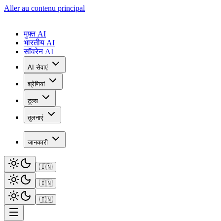
Aller au contenu principal
मुफ़्त AI
भारतीय AI
सॉवरेन AI
AI सेवाएं
श्रेणियां
टूल्स
तुलनाएं
जानकारी
🇮🇳
🇮🇳
🇮🇳