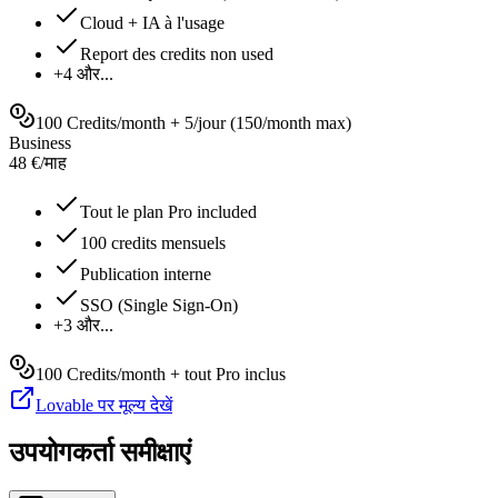
Cloud + IA à l'usage
Report des credits non used
+4 और...
100 Credits/month + 5/jour (150/month max)
Business
48
€
/
माह
Tout le plan Pro included
100 credits mensuels
Publication interne
SSO (Single Sign-On)
+3 और...
100 Credits/month + tout Pro inclus
Lovable पर मूल्य देखें
उपयोगकर्ता समीक्षाएं