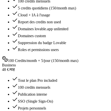
100 credits mensuels
5 credits quotidiens (150/month max)
Cloud + IA à l'usage
Report des credits non used
Domaines lovable.app unlimited
Domaines custom
Suppression du badge Lovable
Roles et permissions users
100 Credits/month + 5/jour (150/month max)
Business
48
€
/
माह
Tout le plan Pro included
100 credits mensuels
Publication interne
SSO (Single Sign-On)
Projets personnels