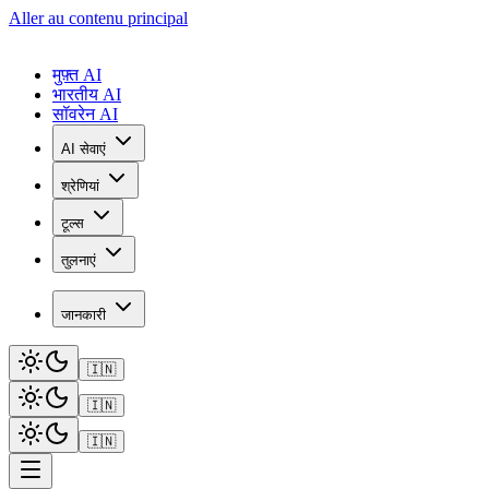
Aller au contenu principal
मुफ़्त AI
भारतीय AI
सॉवरेन AI
AI सेवाएं
श्रेणियां
टूल्स
तुलनाएं
जानकारी
🇮🇳
🇮🇳
🇮🇳