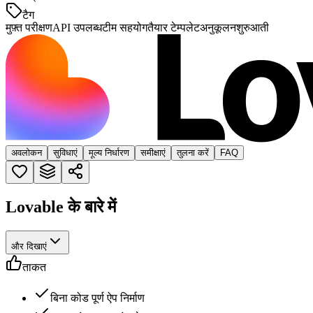
टैग
मुफ़्त परीक्षण
API उपलब्ध
टीम सहयोग
तैयार टेम्पलेट
अनुकूलन
शुरुआती
अवलोकन
सुविधाएं
मूल्य निर्धारण
समीक्षाएं
तुलना करें
FAQ
Lovable के बारे में
और दिखाएं
ताकत
बिना कोड पूर्ण ऐप निर्माण