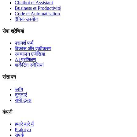
Chatbot et Assistant
Business et Productivité
Code et Automatisation
दैनिक उपयोग
सेवा श्रेणियां
परामर्श फर्म
विकास और एकीकरण
स्वचालन एजेंसियां
AI प्रशिक्षण
मार्केटिंग एजेंसियां
संसाधन
ब्लॉग
तुलनाएं
सभी टूल्स
कंपनी
हमारे बारे में
Prakriya
संपर्क