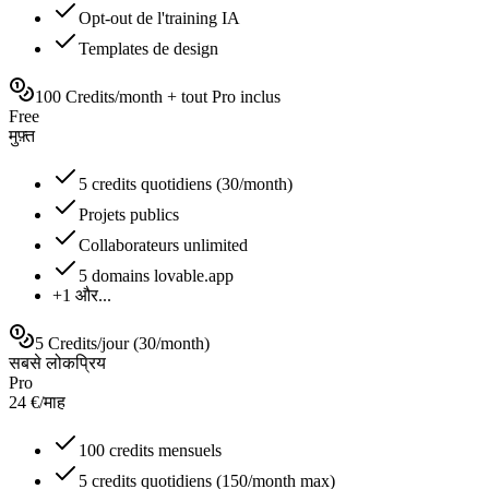
Opt-out de l'training IA
Templates de design
100 Credits/month + tout Pro inclus
Free
मुफ़्त
5 credits quotidiens (30/month)
Projets publics
Collaborateurs unlimited
5 domains lovable.app
+1 और...
5 Credits/jour (30/month)
सबसे लोकप्रिय
Pro
24
€
/
माह
100 credits mensuels
5 credits quotidiens (150/month max)