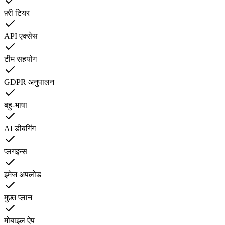
फ़्री टियर
API एक्सेस
टीम सहयोग
GDPR अनुपालन
बहु-भाषा
AI डीबगिंग
प्लगइन्स
इमेज अपलोड
मुफ़्त प्लान
मोबाइल ऐप