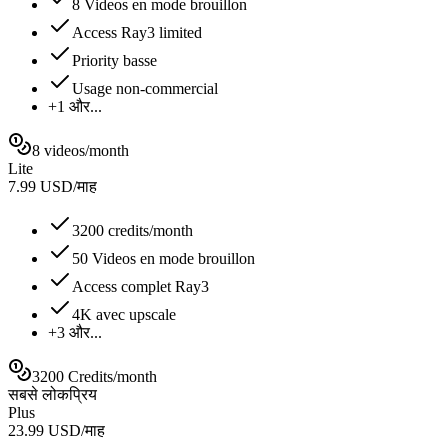
8 Videos en mode brouillon
Access Ray3 limited
Priority basse
Usage non-commercial
+1 और...
8 videos/month
Lite
7.99
USD
/
माह
3200 credits/month
50 Videos en mode brouillon
Access complet Ray3
4K avec upscale
+3 और...
3200 Credits/month
सबसे लोकप्रिय
Plus
23.99
USD
/
माह