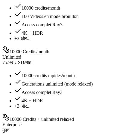
10000 credits/month
160 Videos en mode brouillon
Access complet Ray3
4K + HDR
+3 और...
10000 Credits/month
Unlimited
75.99
USD
/
माह
10000 credits rapides/month
Generations unlimited (mode relaxed)
Access complet Ray3
4K + HDR
+3 और...
10000 Credits + unlimited relaxed
Enterprise
मुफ़्त