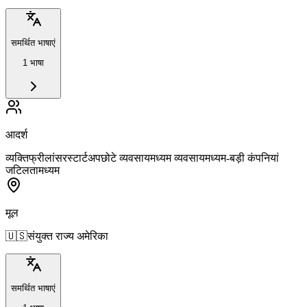
समर्थित भाषाएं
1 भाषा
आदर्श
व्यक्ति
फ्रीलांसर
स्टार्टअप
छोटे व्यवसाय
मध्यम व्यवसाय
मध्यम-बड़ी कंपनियां
जटिलता
मध्यम
मूल
🇺🇸
संयुक्त राज्य अमेरिका
समर्थित भाषाएं