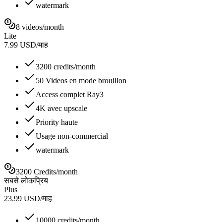
watermark
8 videos/month
Lite
7.99
USD
/
माह
3200 credits/month
50 Videos en mode brouillon
Access complet Ray3
4K avec upscale
Priority haute
Usage non-commercial
watermark
3200 Credits/month
सबसे लोकप्रिय
Plus
23.99
USD
/
माह
10000 credits/month