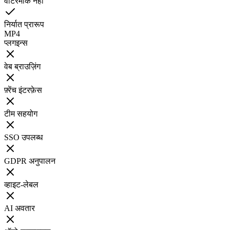
वॉटरमार्क नहीं
निर्यात प्रारूप
MP4
प्लगइन्स
वेब ब्राउज़िंग
फ़्रेंच इंटरफ़ेस
टीम सहयोग
SSO उपलब्ध
GDPR अनुपालन
व्हाइट-लेबल
AI अवतार