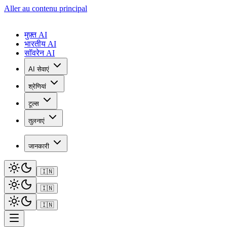
Aller au contenu principal
मुफ़्त AI
भारतीय AI
सॉवरेन AI
AI सेवाएं
श्रेणियां
टूल्स
तुलनाएं
जानकारी
🇮🇳
🇮🇳
🇮🇳