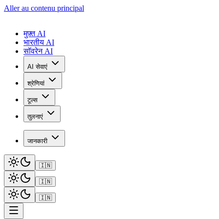
Aller au contenu principal
मुफ़्त AI
भारतीय AI
सॉवरेन AI
AI सेवाएं
श्रेणियां
टूल्स
तुलनाएं
जानकारी
🇮🇳
🇮🇳
🇮🇳