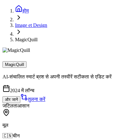
होम
Image et Design
MagicQuill
MagicQuill
AI-संचालित स्मार्ट ब्रश से अपनी तस्वीरें सटीकता से एडिट करें
2024 में लॉन्च
तुलना करें
और जानें
जटिलता
आसान
मूल
🇨🇳
चीन