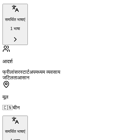
समर्थित भाषाएं
1 भाषा
आदर्श
फ्रीलांसर
स्टार्टअप
मध्यम व्यवसाय
जटिलता
आसान
मूल
🇨🇳
चीन
समर्थित भाषाएं