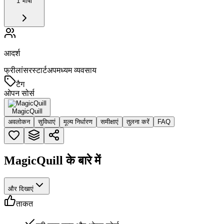
1 भाषा
आदर्श
फ्रीलांसर
स्टार्टअप
मध्यम व्यवसाय
टैग
ओपन सोर्स
MagicQuill
अवलोकन
सुविधाएं
मूल्य निर्धारण
समीक्षाएं
तुलना करें
FAQ
MagicQuill के बारे में
और दिखाएं
ताकत