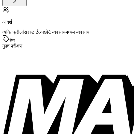
आदर्श
व्यक्ति
फ्रीलांसर
स्टार्टअप
छोटे व्यवसाय
मध्यम व्यवसाय
टैग
मुफ़्त परीक्षण