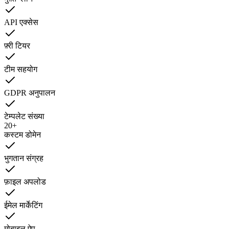
API एक्सेस
फ़्री टियर
टीम सहयोग
GDPR अनुपालन
टेम्पलेट संख्या
20+
कस्टम डोमेन
भुगतान संग्रह
फ़ाइल अपलोड
ईमेल मार्केटिंग
मोबाइल ऐप