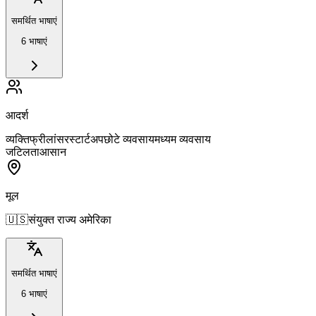
समर्थित भाषाएं
6 भाषाएं
आदर्श
व्यक्ति
फ्रीलांसर
स्टार्टअप
छोटे व्यवसाय
मध्यम व्यवसाय
जटिलता
आसान
मूल
🇺🇸
संयुक्त राज्य अमेरिका
समर्थित भाषाएं
6 भाषाएं