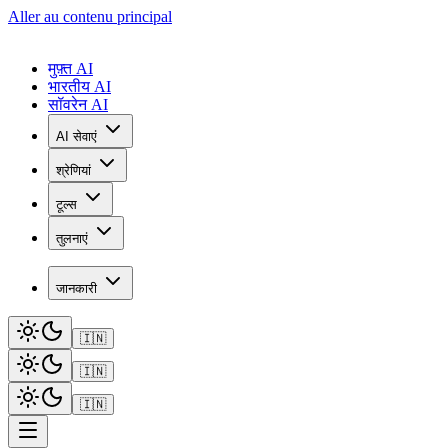
Aller au contenu principal
मुफ़्त AI
भारतीय AI
सॉवरेन AI
AI सेवाएं
श्रेणियां
टूल्स
तुलनाएं
जानकारी
🇮🇳
🇮🇳
🇮🇳