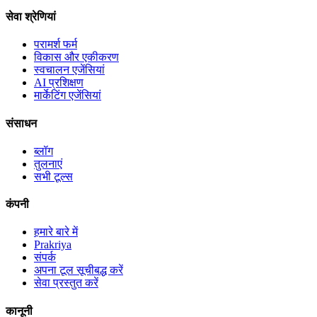
सेवा श्रेणियां
परामर्श फर्म
विकास और एकीकरण
स्वचालन एजेंसियां
AI प्रशिक्षण
मार्केटिंग एजेंसियां
संसाधन
ब्लॉग
तुलनाएं
सभी टूल्स
कंपनी
हमारे बारे में
Prakriya
संपर्क
अपना टूल सूचीबद्ध करें
सेवा प्रस्तुत करें
कानूनी