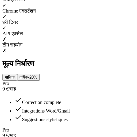
✓
Chrome एक्सटेंशन
✓
फ़्री टियर
✓
API एक्सेस
✗
टीम सहयोग
✗
मूल्य निर्धारण
मासिक
वार्षिक
-20%
Pro
9
€
/
माह
Correction complete
Integrations Word/Gmail
Suggestions stylistiques
Pro
9
€
/
माह