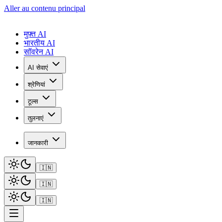
Aller au contenu principal
मुफ़्त AI
भारतीय AI
सॉवरेन AI
AI सेवाएं
श्रेणियां
टूल्स
तुलनाएं
जानकारी
🇮🇳
🇮🇳
🇮🇳