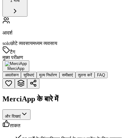
1 भाषा
आदर्श
solo
छोटे व्यवसाय
मध्यम व्यवसाय
टैग
मुफ़्त परीक्षण
MerciApp
अवलोकन
सुविधाएं
मूल्य निर्धारण
समीक्षाएं
तुलना करें
FAQ
MerciApp के बारे में
और दिखाएं
ताकत