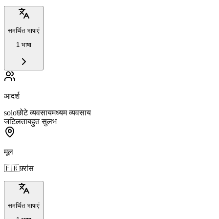
समर्थित भाषाएं
1 भाषा
आदर्श
solo
छोटे व्यवसाय
मध्यम व्यवसाय
जटिलता
बहुत सुलभ
मूल
🇫🇷
फ़्रांस
समर्थित भाषाएं