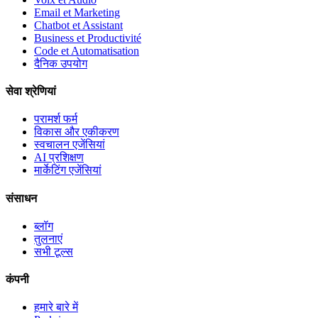
Email et Marketing
Chatbot et Assistant
Business et Productivité
Code et Automatisation
दैनिक उपयोग
सेवा श्रेणियां
परामर्श फर्म
विकास और एकीकरण
स्वचालन एजेंसियां
AI प्रशिक्षण
मार्केटिंग एजेंसियां
संसाधन
ब्लॉग
तुलनाएं
सभी टूल्स
कंपनी
हमारे बारे में