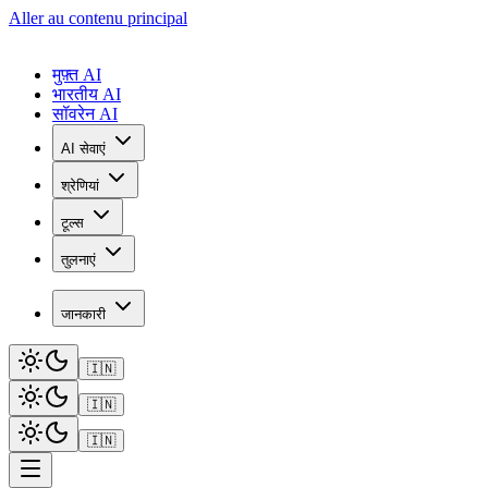
Aller au contenu principal
मुफ़्त AI
भारतीय AI
सॉवरेन AI
AI सेवाएं
श्रेणियां
टूल्स
तुलनाएं
जानकारी
🇮🇳
🇮🇳
🇮🇳