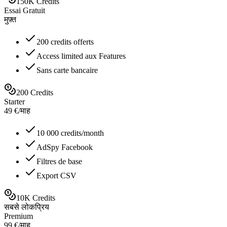
150K Credits
Essai Gratuit
मुफ़्त
200 credits offerts
Access limited aux Features
Sans carte bancaire
200 Credits
Starter
49
€
/
माह
10 000 credits/month
AdSpy Facebook
Filtres de base
Export CSV
10K Credits
सबसे लोकप्रिय
Premium
99
€
/
माह