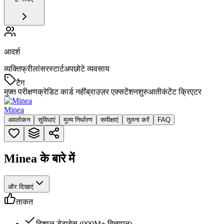
आदर्श
व्यक्ति
फ्रीलांसर
स्टार्टअप
छोटे व्यवसाय
टैग
मुफ़्त परीक्षण
क्रेडिट कार्ड नहीं
ब्राउज़र एक्सटेंशन
शुरुआती
कंटेंट क्रिएटर
Minea
अवलोकन
सुविधाएं
मूल्य निर्धारण
समीक्षाएं
तुलना करें
FAQ
Minea के बारे में
और दिखाएं
ताकत
विशाल डेटाबेस (900M+ विज्ञापन)