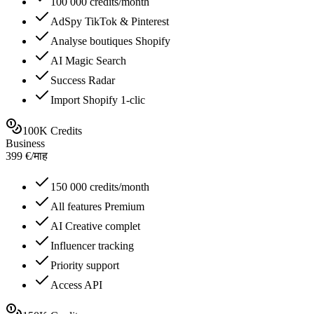
100 000 credits/month
AdSpy TikTok & Pinterest
Analyse boutiques Shopify
AI Magic Search
Success Radar
Import Shopify 1-clic
100K Credits
Business
399
€
/
माह
150 000 credits/month
All features Premium
AI Creative complet
Influencer tracking
Priority support
Access API