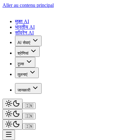
Aller au contenu principal
मुफ़्त AI
भारतीय AI
सॉवरेन AI
AI सेवाएं
श्रेणियां
टूल्स
तुलनाएं
जानकारी
🇮🇳
🇮🇳
🇮🇳