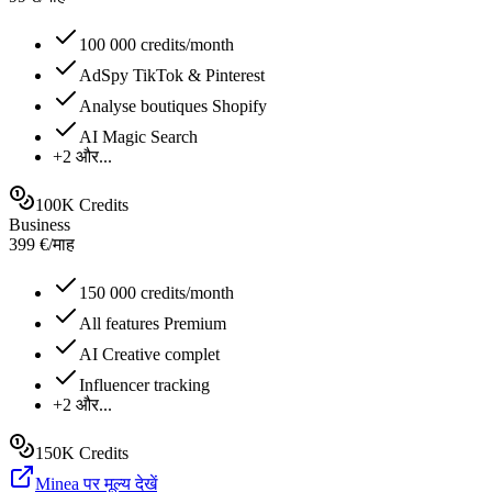
100 000 credits/month
AdSpy TikTok & Pinterest
Analyse boutiques Shopify
AI Magic Search
+2 और...
100K Credits
Business
399
€
/
माह
150 000 credits/month
All features Premium
AI Creative complet
Influencer tracking
+2 और...
150K Credits
Minea पर मूल्य देखें