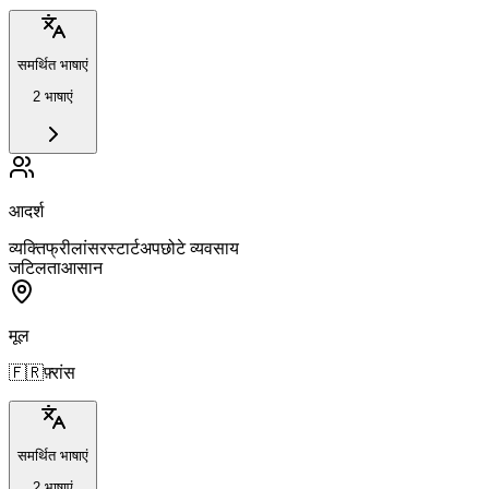
समर्थित भाषाएं
2 भाषाएं
आदर्श
व्यक्ति
फ्रीलांसर
स्टार्टअप
छोटे व्यवसाय
जटिलता
आसान
मूल
🇫🇷
फ़्रांस
समर्थित भाषाएं
2 भाषाएं