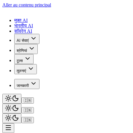
Aller au contenu principal
मुफ़्त AI
भारतीय AI
सॉवरेन AI
AI सेवाएं
श्रेणियां
टूल्स
तुलनाएं
जानकारी
🇮🇳
🇮🇳
🇮🇳