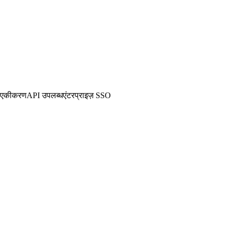
 एकीकरण
API उपलब्ध
एंटरप्राइज़ SSO