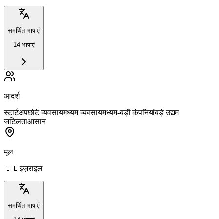
समर्थित भाषाएं
14 भाषाएं
आदर्श
स्टार्टअप
छोटे व्यवसाय
मध्यम व्यवसाय
मध्यम-बड़ी कंपनियां
बड़े उद्यम
जटिलता
आसान
मूल
🇮🇱
इज़राइल
समर्थित भाषाएं