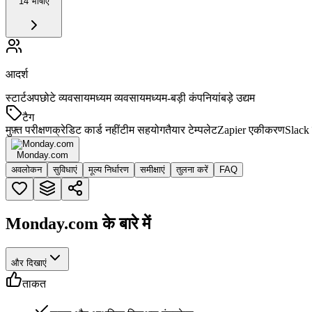
14 भाषाएं
आदर्श
स्टार्टअप
छोटे व्यवसाय
मध्यम व्यवसाय
मध्यम-बड़ी कंपनियां
बड़े उद्यम
टैग
मुफ़्त परीक्षण
क्रेडिट कार्ड नहीं
टीम सहयोग
तैयार टेम्पलेट
Zapier एकीकरण
Slack
Monday.com
अवलोकन
सुविधाएं
मूल्य निर्धारण
समीक्षाएं
तुलना करें
FAQ
Monday.com के बारे में
और दिखाएं
ताकत