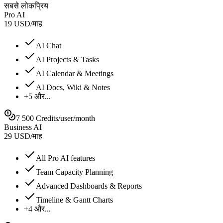
सबसे लोकप्रिय
Pro AI
19
USD
/
माह
AI Chat
AI Projects & Tasks
AI Calendar & Meetings
AI Docs, Wiki & Notes
+5 और...
7 500 Credits/user/month
Business AI
29
USD
/
माह
All Pro AI features
Team Capacity Planning
Advanced Dashboards & Reports
Timeline & Gantt Charts
+4 और...