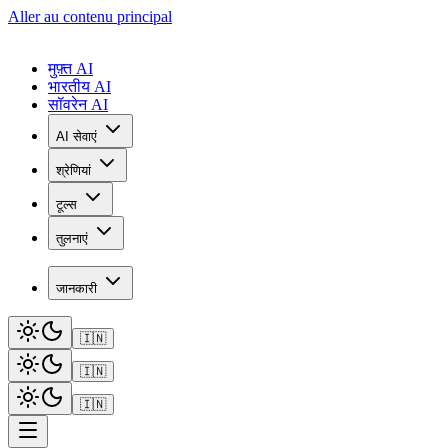
Aller au contenu principal
मुफ़्त AI
भारतीय AI
सॉवरेन AI
AI सेवाएं
श्रेणियां
टूल्स
तुलनाएं
जानकारी
🇮🇳
🇮🇳
🇮🇳