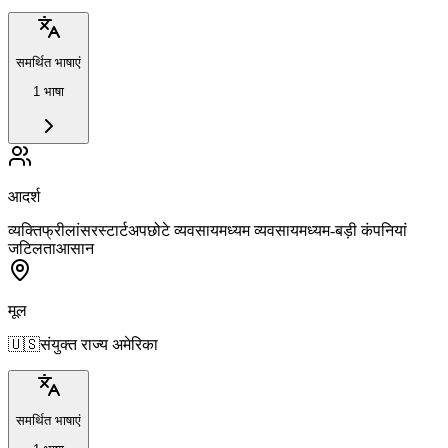
समर्थित भाषाएं
1 भाषा
आदर्श
व्यक्ति
फ्रीलांसर
स्टार्टअप
छोटे व्यवसाय
मध्यम व्यवसाय
मध्यम-बड़ी कंपनियां
जटिलता
आसान
मूल
🇺🇸
संयुक्त राज्य अमेरिका
समर्थित भाषाएं