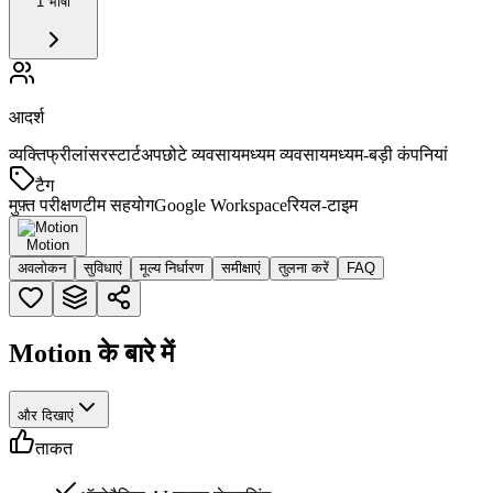
1 भाषा
आदर्श
व्यक्ति
फ्रीलांसर
स्टार्टअप
छोटे व्यवसाय
मध्यम व्यवसाय
मध्यम-बड़ी कंपनियां
टैग
मुफ़्त परीक्षण
टीम सहयोग
Google Workspace
रियल-टाइम
Motion
अवलोकन
सुविधाएं
मूल्य निर्धारण
समीक्षाएं
तुलना करें
FAQ
Motion के बारे में
और दिखाएं
ताकत