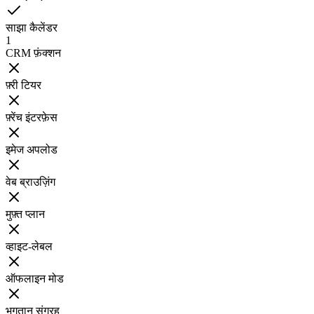
साझा कैलेंडर
1
CRM फ़ंक्शन
फ़्री टियर
फ़्रेंच इंटरफ़ेस
इमेज अपलोड
वेब ब्राउज़िंग
मुफ़्त प्लान
व्हाइट-लेबल
ऑफलाइन मोड
भुगतान संग्रह