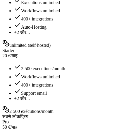
Executions unlimited
Workflows unlimited
400+ integrations
Auto-Hosting
+2 और...
unlimited (self-hosted)
Starter
20
€
/
माह
2 500 executions/month
Workflows unlimited
400+ integrations
Support email
+2 और...
2 500 exécutions/month
सबसे लोकप्रिय
Pro
50
€
/
माह