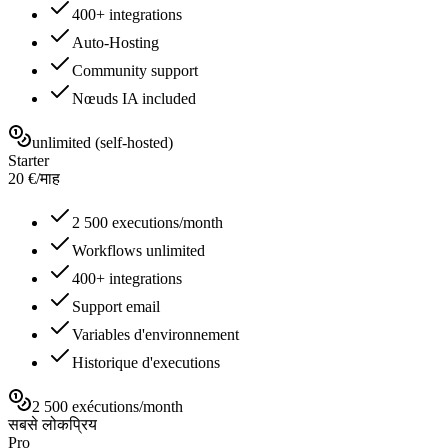
400+ integrations
Auto-Hosting
Community support
Nœuds IA included
unlimited (self-hosted)
Starter
20
€
/
माह
2 500 executions/month
Workflows unlimited
400+ integrations
Support email
Variables d'environnement
Historique d'executions
2 500 exécutions/month
सबसे लोकप्रिय
Pro