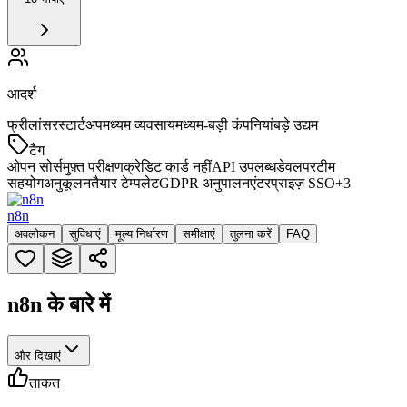
आदर्श
फ्रीलांसर
स्टार्टअप
मध्यम व्यवसाय
मध्यम-बड़ी कंपनियां
बड़े उद्यम
टैग
ओपन सोर्स
मुफ़्त परीक्षण
क्रेडिट कार्ड नहीं
API उपलब्ध
डेवलपर
टीम
सहयोग
अनुकूलन
तैयार टेम्पलेट
GDPR अनुपालन
एंटरप्राइज़ SSO
+
3
n8n
अवलोकन
सुविधाएं
मूल्य निर्धारण
समीक्षाएं
तुलना करें
FAQ
n8n के बारे में
और दिखाएं
ताकत