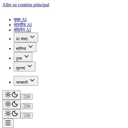
Aller au contenu principal
मुफ़्त AI
भारतीय AI
सॉवरेन AI
AI सेवाएं
श्रेणियां
टूल्स
तुलनाएं
जानकारी
🇮🇳
🇮🇳
🇮🇳