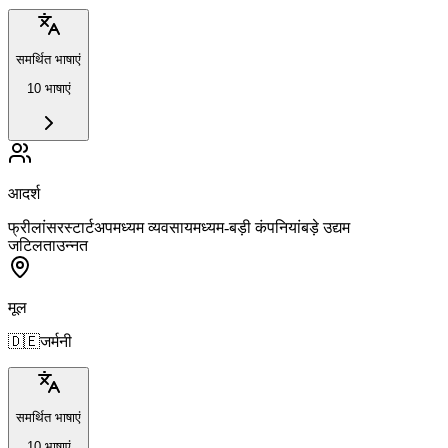
समर्थित भाषाएं
10 भाषाएं
आदर्श
फ्रीलांसर
स्टार्टअप
मध्यम व्यवसाय
मध्यम-बड़ी कंपनियां
बड़े उद्यम
जटिलता
उन्नत
मूल
🇩🇪
जर्मनी
समर्थित भाषाएं
10 भाषाएं