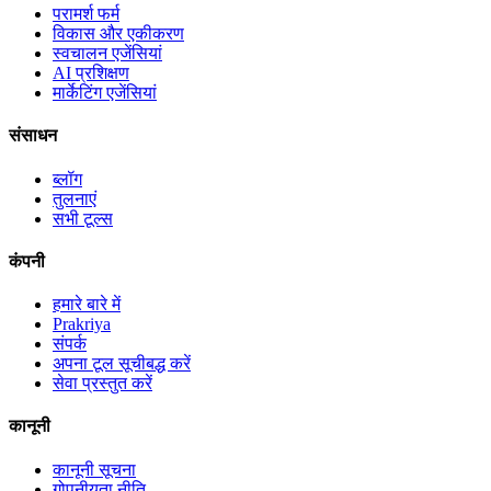
परामर्श फर्म
विकास और एकीकरण
स्वचालन एजेंसियां
AI प्रशिक्षण
मार्केटिंग एजेंसियां
संसाधन
ब्लॉग
तुलनाएं
सभी टूल्स
कंपनी
हमारे बारे में
Prakriya
संपर्क
अपना टूल सूचीबद्ध करें
सेवा प्रस्तुत करें
कानूनी
कानूनी सूचना
गोपनीयता नीति