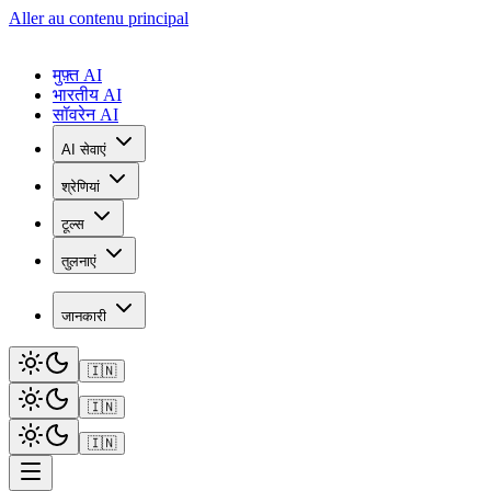
Aller au contenu principal
मुफ़्त AI
भारतीय AI
सॉवरेन AI
AI सेवाएं
श्रेणियां
टूल्स
तुलनाएं
जानकारी
🇮🇳
🇮🇳
🇮🇳