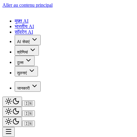
Aller au contenu principal
मुफ़्त AI
भारतीय AI
सॉवरेन AI
AI सेवाएं
श्रेणियां
टूल्स
तुलनाएं
जानकारी
🇮🇳
🇮🇳
🇮🇳