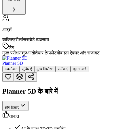
आदर्श
व्यक्ति
फ्रीलांसर
छोटे व्यवसाय
टैग
मुफ़्त परीक्षण
शुरुआती
तैयार टेम्पलेट
मोबाइल ऐप
घर और सजावट
Planner 5D
अवलोकन
सुविधाएं
मूल्य निर्धारण
समीक्षाएं
तुलना करें
Planner 5D के बारे में
और दिखाएं
ताकत
AI के साथ 2D/3D प्लानिंग