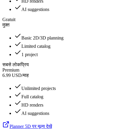
HD renders
AI suggestions
Gratuit
मुफ़्त
Basic 2D/3D planning
Limited catalog
1 project
सबसे लोकप्रिय
Premium
6.99
USD
/
माह
Unlimited projects
Full catalog
HD renders
AI suggestions
Planner 5D पर मूल्य देखें