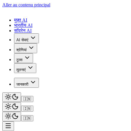
Aller au contenu principal
मुफ़्त AI
भारतीय AI
सॉवरेन AI
AI सेवाएं
श्रेणियां
टूल्स
तुलनाएं
जानकारी
🇮🇳
🇮🇳
🇮🇳