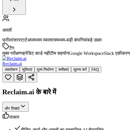
आदर्श
फ्रीलांसर
स्टार्टअप
मध्यम व्यवसाय
मध्यम-बड़ी कंपनियां
बड़े उद्यम
टैग
मुफ़्त परीक्षण
क्रेडिट कार्ड नहीं
टीम सहयोग
Google Workspace
Slack एकीकर
Reclaim.ai
अवलोकन
सुविधाएं
मूल्य निर्धारण
समीक्षाएं
तुलना करें
FAQ
Reclaim.ai के बारे में
और दिखाएं
ताकत
मीटिंग, कार्य और आदतों का स्वचालित AI शेड्यूलिंग