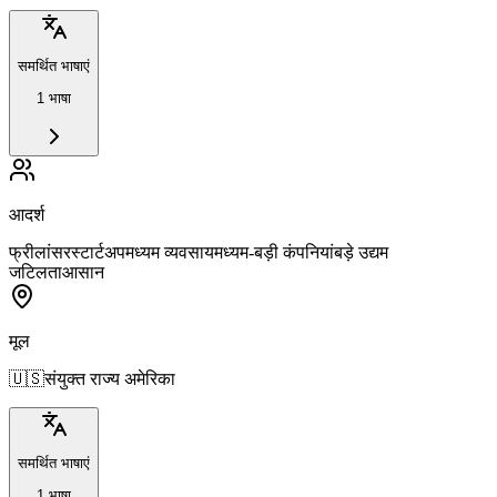
समर्थित भाषाएं
1 भाषा
आदर्श
फ्रीलांसर
स्टार्टअप
मध्यम व्यवसाय
मध्यम-बड़ी कंपनियां
बड़े उद्यम
जटिलता
आसान
मूल
🇺🇸
संयुक्त राज्य अमेरिका
समर्थित भाषाएं
1 भाषा