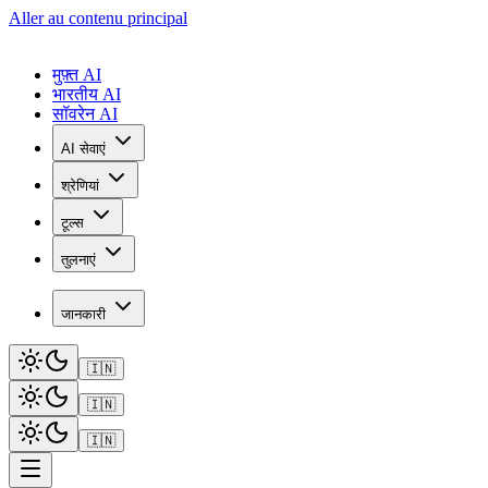
Aller au contenu principal
मुफ़्त AI
भारतीय AI
सॉवरेन AI
AI सेवाएं
श्रेणियां
टूल्स
तुलनाएं
जानकारी
🇮🇳
🇮🇳
🇮🇳