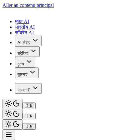
Aller au contenu principal
मुफ़्त AI
भारतीय AI
सॉवरेन AI
AI सेवाएं
श्रेणियां
टूल्स
तुलनाएं
जानकारी
🇮🇳
🇮🇳
🇮🇳