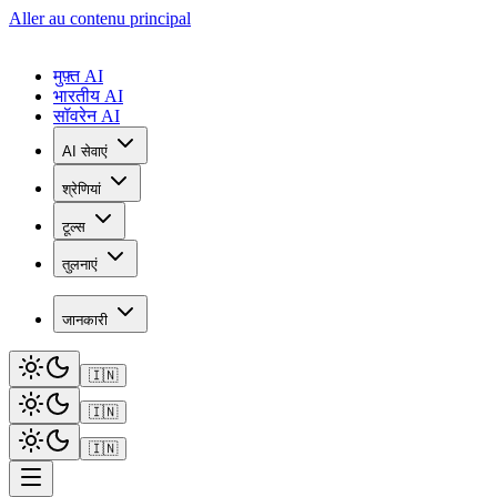
Aller au contenu principal
मुफ़्त AI
भारतीय AI
सॉवरेन AI
AI सेवाएं
श्रेणियां
टूल्स
तुलनाएं
जानकारी
🇮🇳
🇮🇳
🇮🇳