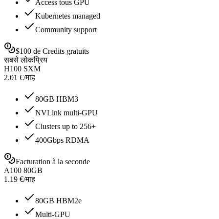
Access tous GPU
Kubernetes managed
Community support
$100 de Credits gratuits
सबसे लोकप्रिय
H100 SXM
2.01
€
/
माह
80GB HBM3
NVLink multi-GPU
Clusters up to 256+
400Gbps RDMA
Facturation à la seconde
A100 80GB
1.19
€
/
माह
80GB HBM2e
Multi-GPU