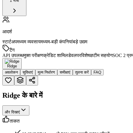
1 भाषा
आदर्श
स्टार्टअप
मध्यम व्यवसाय
मध्यम-बड़ी कंपनियां
बड़े उद्यम
टैग
API उपलब्ध
मुफ़्त परीक्षण
क्रेडिट शामिल
डेवलपर
विशेषज्ञ
टीम सहयोग
SOC 2 प्र
Ridge
अवलोकन
सुविधाएं
मूल्य निर्धारण
समीक्षाएं
तुलना करें
FAQ
Ridge के बारे में
और दिखाएं
ताकत