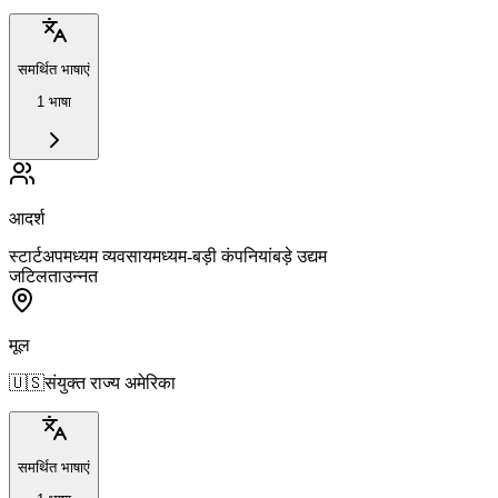
समर्थित भाषाएं
1 भाषा
आदर्श
स्टार्टअप
मध्यम व्यवसाय
मध्यम-बड़ी कंपनियां
बड़े उद्यम
जटिलता
उन्नत
मूल
🇺🇸
संयुक्त राज्य अमेरिका
समर्थित भाषाएं