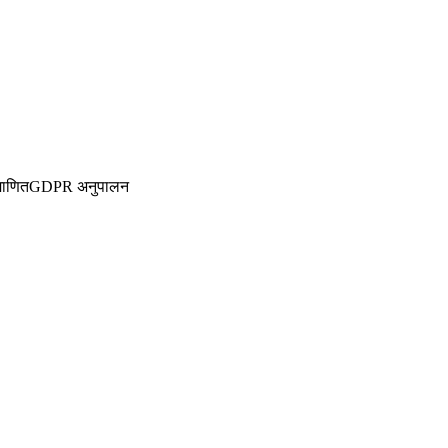
माणित
GDPR अनुपालन