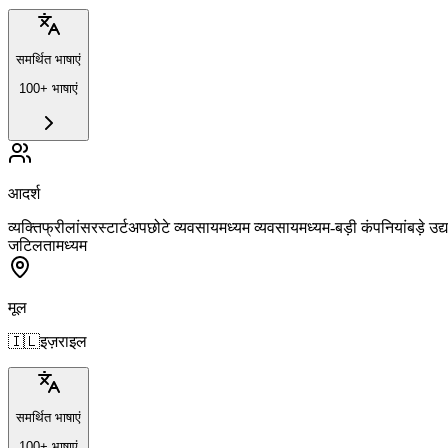
समर्थित भाषाएं
100+ भाषाएं
आदर्श
व्यक्ति
फ्रीलांसर
स्टार्टअप
छोटे व्यवसाय
मध्यम व्यवसाय
मध्यम-बड़ी कंपनियां
बड़े उद्
जटिलता
मध्यम
मूल
🇮🇱
इज़राइल
समर्थित भाषाएं
100+ भाषाएं