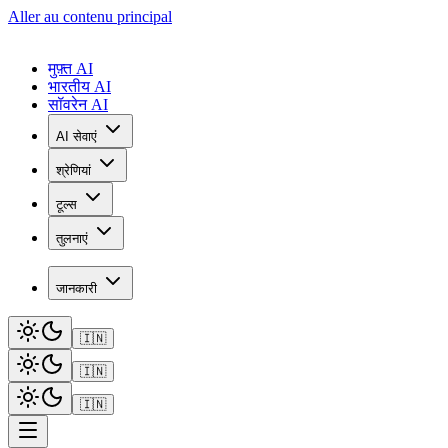
Aller au contenu principal
मुफ़्त AI
भारतीय AI
सॉवरेन AI
AI सेवाएं
श्रेणियां
टूल्स
तुलनाएं
जानकारी
🇮🇳
🇮🇳
🇮🇳