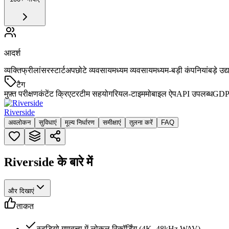
आदर्श
व्यक्ति
फ्रीलांसर
स्टार्टअप
छोटे व्यवसाय
मध्यम व्यवसाय
मध्यम-बड़ी कंपनियां
बड़े उद्
टैग
मुफ़्त परीक्षण
कंटेंट क्रिएटर
टीम सहयोग
रियल-टाइम
मोबाइल ऐप
API उपलब्ध
GDP
Riverside
अवलोकन
सुविधाएं
मूल्य निर्धारण
समीक्षाएं
तुलना करें
FAQ
Riverside के बारे में
और दिखाएं
ताकत
स्टूडियो गुणवत्ता में लोकल रिकॉर्डिंग (4K, 48kHz WAV)