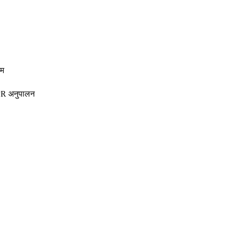
यम
R अनुपालन