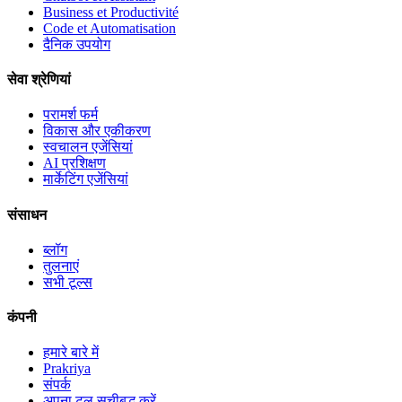
Business et Productivité
Code et Automatisation
दैनिक उपयोग
सेवा श्रेणियां
परामर्श फर्म
विकास और एकीकरण
स्वचालन एजेंसियां
AI प्रशिक्षण
मार्केटिंग एजेंसियां
संसाधन
ब्लॉग
तुलनाएं
सभी टूल्स
कंपनी
हमारे बारे में
Prakriya
संपर्क
अपना टूल सूचीबद्ध करें