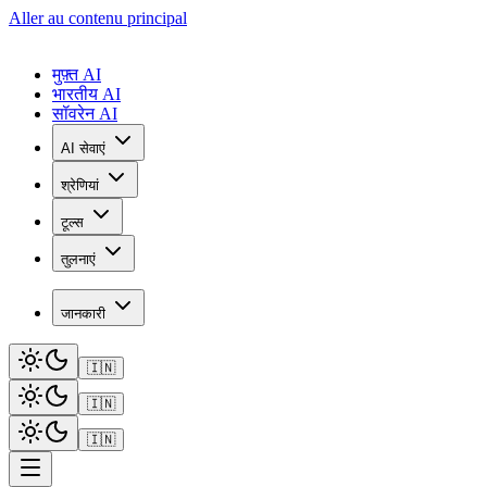
Aller au contenu principal
मुफ़्त AI
भारतीय AI
सॉवरेन AI
AI सेवाएं
श्रेणियां
टूल्स
तुलनाएं
जानकारी
🇮🇳
🇮🇳
🇮🇳