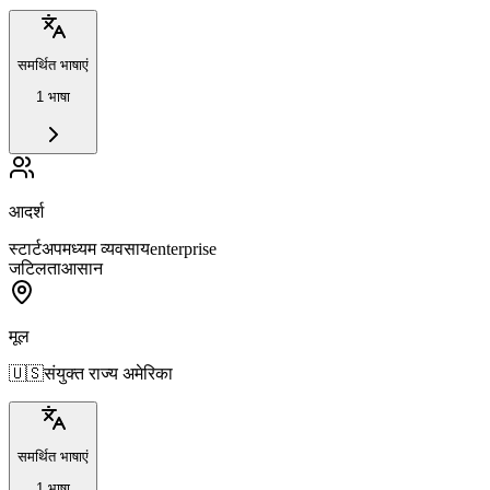
समर्थित भाषाएं
1 भाषा
आदर्श
स्टार्टअप
मध्यम व्यवसाय
enterprise
जटिलता
आसान
मूल
🇺🇸
संयुक्त राज्य अमेरिका
समर्थित भाषाएं
1 भाषा