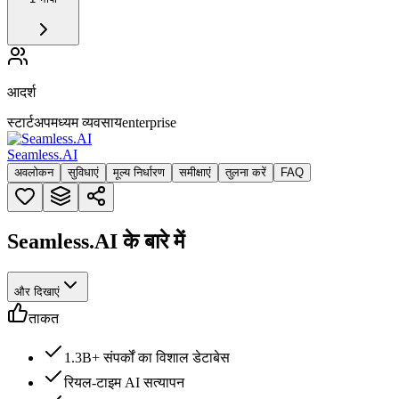
आदर्श
स्टार्टअप
मध्यम व्यवसाय
enterprise
Seamless.AI
अवलोकन
सुविधाएं
मूल्य निर्धारण
समीक्षाएं
तुलना करें
FAQ
Seamless.AI के बारे में
और दिखाएं
ताकत
1.3B+ संपर्कों का विशाल डेटाबेस
रियल-टाइम AI सत्यापन