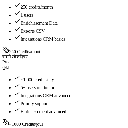
250 credits/month
1 users
Enrichissement Data
Exports CSV
Integrations CRM basics
250 Credits/month
सबसे लोकप्रिय
Pro
मुफ़्त
~1 000 credits/day
5+ users minimum
Integrations CRM advanced
Priority support
Enrichissement advanced
~1000 Credits/jour