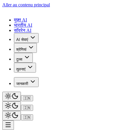
Aller au contenu principal
मुफ़्त AI
भारतीय AI
सॉवरेन AI
AI सेवाएं
श्रेणियां
टूल्स
तुलनाएं
जानकारी
🇮🇳
🇮🇳
🇮🇳