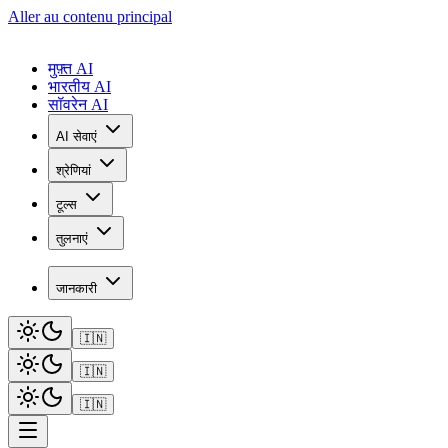
Aller au contenu principal
मुफ़्त AI
भारतीय AI
सॉवरेन AI
AI सेवाएं
श्रेणियां
टूल्स
तुलनाएं
जानकारी
🇮🇳
🇮🇳
🇮🇳