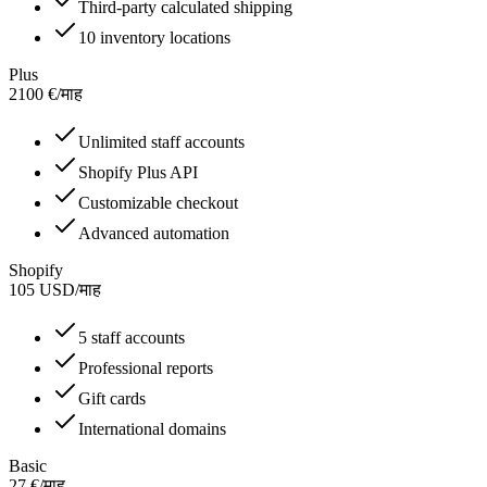
Third-party calculated shipping
10 inventory locations
Plus
2100
€
/
माह
Unlimited staff accounts
Shopify Plus API
Customizable checkout
Advanced automation
Shopify
105
USD
/
माह
5 staff accounts
Professional reports
Gift cards
International domains
Basic
27
€
/
माह