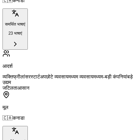
🇨🇦
कनाडा
समर्थित भाषाएं
23 भाषाएं
आदर्श
व्यक्ति
फ्रीलांसर
स्टार्टअप
छोटे व्यवसाय
मध्यम व्यवसाय
मध्यम-बड़ी कंपनियां
बड़े
उद्यम
जटिलता
आसान
मूल
🇨🇦
कनाडा