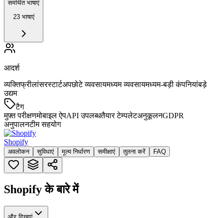
समर्थित भाषाएं
23 भाषाएं
आदर्श
व्यक्ति
फ्रीलांसर
स्टार्टअप
छोटे व्यवसाय
मध्यम व्यवसाय
मध्यम-बड़ी कंपनियां
बड़े
उद्यम
टैग
मुफ़्त परीक्षण
मोबाइल ऐप
API उपलब्ध
तैयार टेम्पलेट
अनुकूलन
GDPR
अनुपालन
टीम सहयोग
Shopify
अवलोकन
सुविधाएं
मूल्य निर्धारण
समीक्षाएं
तुलना करें
FAQ
Shopify के बारे में
और दिखाएं