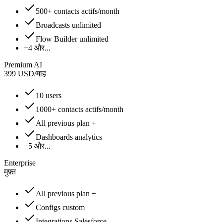
500+ contacts actifs/month
Broadcasts unlimited
Flow Builder unlimited
+4 और...
Premium AI
399
USD
/
माह
10 users
1000+ contacts actifs/month
All previous plan +
Dashboards analytics
+5 और...
Enterprise
मुफ़्त
All previous plan +
Configs custom
Integrations Salesforce