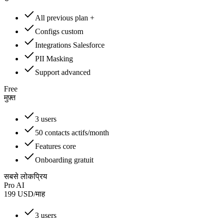
All previous plan +
Configs custom
Integrations Salesforce
PII Masking
Support advanced
Free
मुफ़्त
3 users
50 contacts actifs/month
Features core
Onboarding gratuit
सबसे लोकप्रिय
Pro AI
199
USD
/
माह
3 users