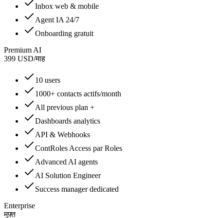
Inbox web & mobile
Agent IA 24/7
Onboarding gratuit
Premium AI
399
USD
/
माह
10 users
1000+ contacts actifs/month
All previous plan +
Dashboards analytics
API & Webhooks
ContRoles Access par Roles
Advanced AI agents
AI Solution Engineer
Success manager dedicated
Enterprise
मुफ़्त