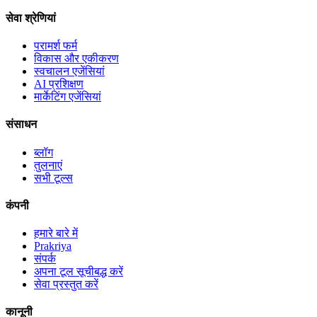
सेवा श्रेणियां
परामर्श फर्म
विकास और एकीकरण
स्वचालन एजेंसियां
AI प्रशिक्षण
मार्केटिंग एजेंसियां
संसाधन
ब्लॉग
तुलनाएं
सभी टूल्स
कंपनी
हमारे बारे में
Prakriya
संपर्क
अपना टूल सूचीबद्ध करें
सेवा प्रस्तुत करें
कानूनी