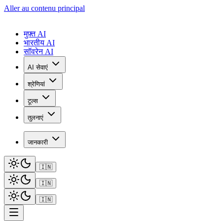
Aller au contenu principal
मुफ़्त AI
भारतीय AI
सॉवरेन AI
AI सेवाएं
श्रेणियां
टूल्स
तुलनाएं
जानकारी
🇮🇳
🇮🇳
🇮🇳