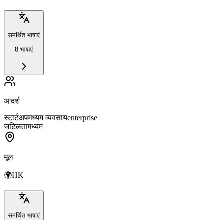
समर्थित भाषाएं
8 भाषाएं
आदर्श
स्टार्टअप
मध्यम व्यवसाय
enterprise
जटिलता
मध्यम
मूल
🌍
HK
समर्थित भाषाएं