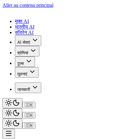
Aller au contenu principal
मुफ़्त AI
भारतीय AI
सॉवरेन AI
AI सेवाएं
श्रेणियां
टूल्स
तुलनाएं
जानकारी
🇮🇳
🇮🇳
🇮🇳