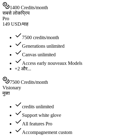
1400 Credits/month
सबसे लोकप्रिय
Pro
149
USD
/
माह
7500 credits/month
Generations unlimited
Canvas unlimited
Access early nouveaux Models
+2 और...
7500 Credits/month
Visionary
मुफ़्त
credits unlimited
Support white glove
All features Pro
Accompagnement custom