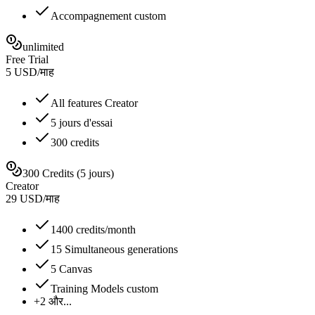
Accompagnement custom
unlimited
Free Trial
5
USD
/
माह
All features Creator
5 jours d'essai
300 credits
300 Credits (5 jours)
Creator
29
USD
/
माह
1400 credits/month
15 Simultaneous generations
5 Canvas
Training Models custom
+2 और...