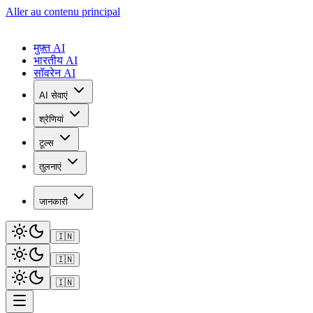
Aller au contenu principal
मुफ़्त AI
भारतीय AI
सॉवरेन AI
AI सेवाएं
श्रेणियां
टूल्स
तुलनाएं
जानकारी
🇮🇳
🇮🇳
🇮🇳