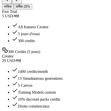
मासिक
वार्षिक
-20%
Free Trial
5
USD
/
माह
All features Creator
5 jours d'essai
300 credits
300 Credits (5 jours)
Creator
29
USD
/
माह
1400 credits/month
15 Simultaneous generations
5 Canvas
Training Models custom
10% discount packs credits
Droits commerciaux