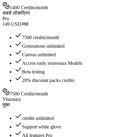
1400 Credits/month
सबसे लोकप्रिय
Pro
149
USD
/
माह
7500 credits/month
Generations unlimited
Canvas unlimited
Access early nouveaux Models
Beta testing
20% discount packs credits
7500 Credits/month
Visionary
मुफ़्त
credits unlimited
Support white glove
All features Pro