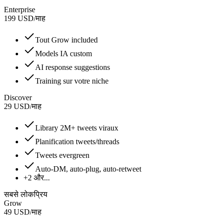
Enterprise
199
USD
/
माह
Tout Grow included
Models IA custom
AI response suggestions
Training sur votre niche
Discover
29
USD
/
माह
Library 2M+ tweets viraux
Planification tweets/threads
Tweets evergreen
Auto-DM, auto-plug, auto-retweet
+2 और...
सबसे लोकप्रिय
Grow
49
USD
/
माह