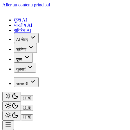
Aller au contenu principal
मुफ़्त AI
भारतीय AI
सॉवरेन AI
AI सेवाएं
श्रेणियां
टूल्स
तुलनाएं
जानकारी
🇮🇳
🇮🇳
🇮🇳