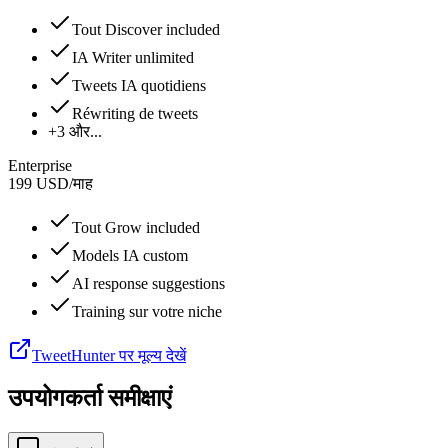
Tout Discover included
IA Writer unlimited
Tweets IA quotidiens
Réwriting de tweets
+3 और...
Enterprise
199
USD
/
माह
Tout Grow included
Models IA custom
AI response suggestions
Training sur votre niche
TweetHunter पर मूल्य देखें
उपयोगकर्ता समीक्षाएं