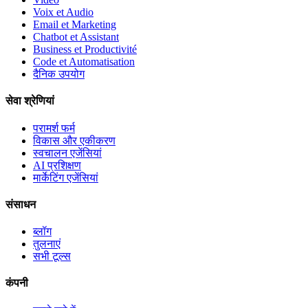
Voix et Audio
Email et Marketing
Chatbot et Assistant
Business et Productivité
Code et Automatisation
दैनिक उपयोग
सेवा श्रेणियां
परामर्श फर्म
विकास और एकीकरण
स्वचालन एजेंसियां
AI प्रशिक्षण
मार्केटिंग एजेंसियां
संसाधन
ब्लॉग
तुलनाएं
सभी टूल्स
कंपनी