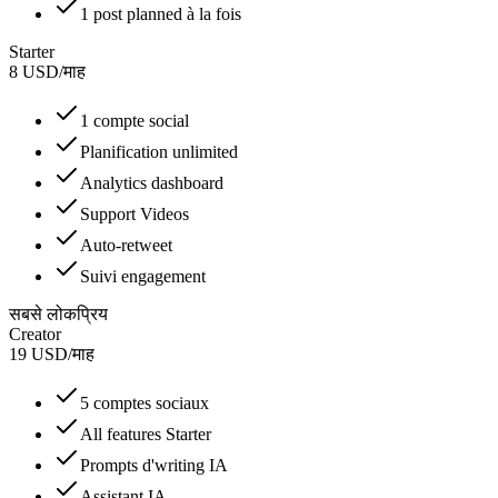
1 post planned à la fois
Starter
8
USD
/
माह
1 compte social
Planification unlimited
Analytics dashboard
Support Videos
Auto-retweet
Suivi engagement
सबसे लोकप्रिय
Creator
19
USD
/
माह
5 comptes sociaux
All features Starter
Prompts d'writing IA
Assistant IA