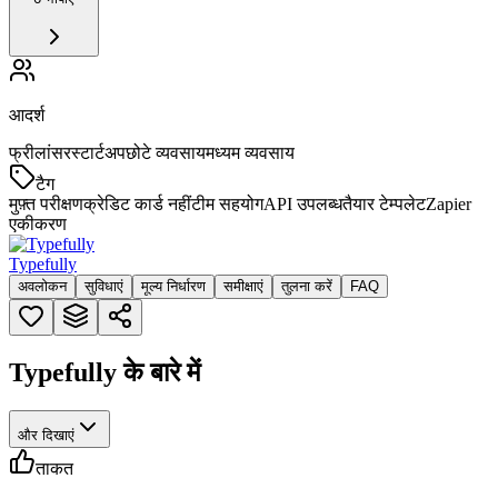
आदर्श
फ्रीलांसर
स्टार्टअप
छोटे व्यवसाय
मध्यम व्यवसाय
टैग
मुफ़्त परीक्षण
क्रेडिट कार्ड नहीं
टीम सहयोग
API उपलब्ध
तैयार टेम्पलेट
Zapier
एकीकरण
Typefully
अवलोकन
सुविधाएं
मूल्य निर्धारण
समीक्षाएं
तुलना करें
FAQ
Typefully के बारे में
और दिखाएं
ताकत