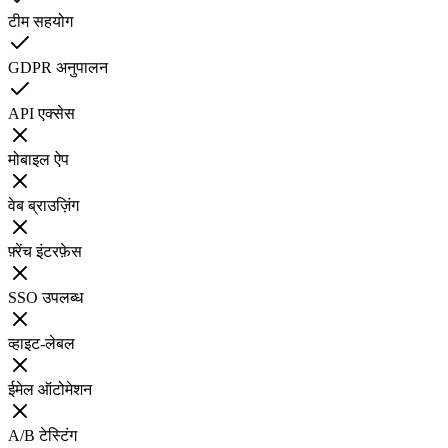
टीम सहयोग
GDPR अनुपालन
API एक्सेस
मोबाइल ऐप
वेब ब्राउज़िंग
फ़्रेंच इंटरफ़ेस
SSO उपलब्ध
व्हाइट-लेबल
ईमेल ऑटोमेशन
A/B टेस्टिंग