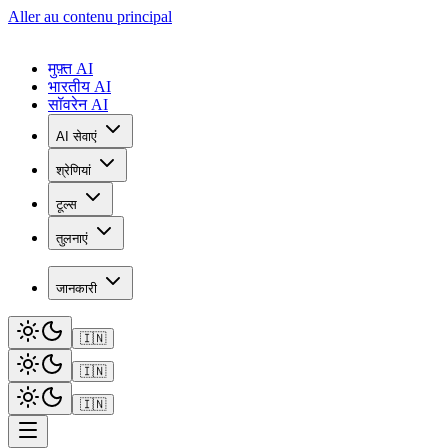
Aller au contenu principal
मुफ़्त AI
भारतीय AI
सॉवरेन AI
AI सेवाएं
श्रेणियां
टूल्स
तुलनाएं
जानकारी
🇮🇳
🇮🇳
🇮🇳