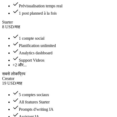
Prévisualisation temps real
1 post planned à la fois
Starter
8
USD
/
माह
1 compte social
Planification unlimited
Analytics dashboard
Support Videos
+2 और...
सबसे लोकप्रिय
Creator
19
USD
/
माह
5 comptes sociaux
All features Starter
Prompts d'writing IA
Assistant IA