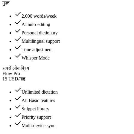
मुफ़्त
2,000 words/week
AI auto-editing
Personal dictionary
Multilingual support
Tone adjustment
Whisper Mode
सबसे लोकप्रिय
Flow Pro
15
USD
/
माह
Unlimited dictation
All Basic features
Snippet library
Priority support
Multi-device sync