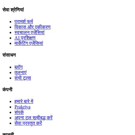
सेवा श्रेणियां
परामर्श फर्म
विकास और एकीकरण
स्वचालन एजेंसियां
AI प्रशिक्षण
मार्केटिंग एजेंसियां
संसाधन
ब्लॉग
तुलनाएं
सभी टूल्स
कंपनी
हमारे बारे में
Prakriya
संपर्क
अपना टूल सूचीबद्ध करें
सेवा प्रस्तुत करें
कानूनी