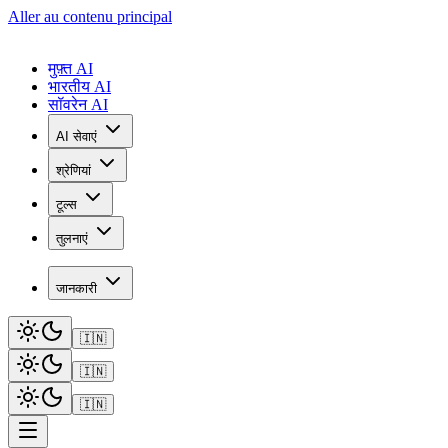
Aller au contenu principal
मुफ़्त AI
भारतीय AI
सॉवरेन AI
AI सेवाएं
श्रेणियां
टूल्स
तुलनाएं
जानकारी
🇮🇳
🇮🇳
🇮🇳