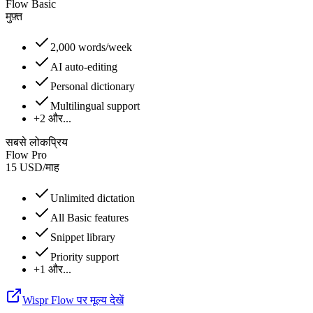
Flow Basic
मुफ़्त
2,000 words/week
AI auto-editing
Personal dictionary
Multilingual support
+2 और...
सबसे लोकप्रिय
Flow Pro
15
USD
/
माह
Unlimited dictation
All Basic features
Snippet library
Priority support
+1 और...
Wispr Flow पर मूल्य देखें